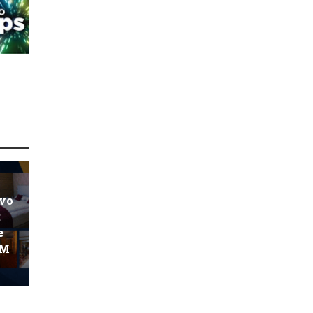
ovo
:
e
KM