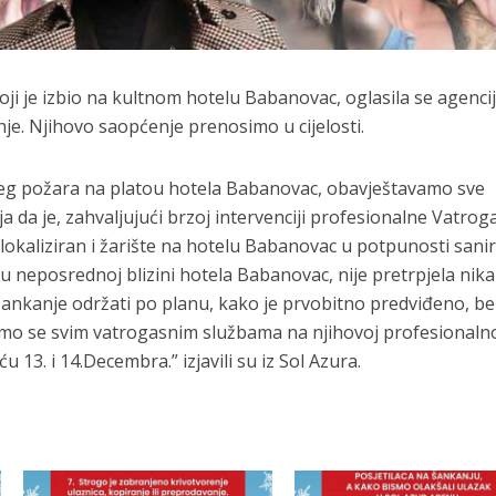
i je izbio na kultnom hotelu Babanovac, oglasila se agencij
je. Njihovo saopćenje prenosimo u cijelosti.
eg požara na platou hotela Babanovac, obavještavamo sve
ja da je, zahvaljujući brzoj intervenciji profesionalne Vatro
lokaliziran i žarište na hotelu Babanovac u potpunosti sani
 u neposrednoj blizini hotela Babanovac, nije pretrpjela nik
Šankanje održati po planu, kako je prvobitno predviđeno, be
emo se svim vatrogasnim službama na njihovoj profesionalno
u 13. i 14.Decembra.” izjavili su iz Sol Azura.