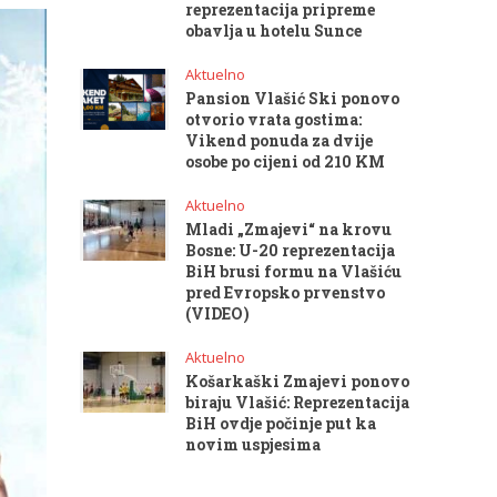
reprezentacija pripreme
obavlja u hotelu Sunce
Aktuelno
Pansion Vlašić Ski ponovo
otvorio vrata gostima:
Vikend ponuda za dvije
osobe po cijeni od 210 KM
Aktuelno
Mladi „Zmajevi“ na krovu
Bosne: U-20 reprezentacija
BiH brusi formu na Vlašiću
pred Evropsko prvenstvo
(VIDEO)
Aktuelno
Košarkaški Zmajevi ponovo
biraju Vlašić: Reprezentacija
BiH ovdje počinje put ka
novim uspjesima