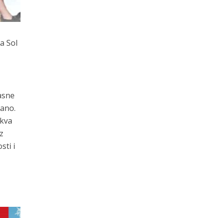
a Sol
gasne
rano.
akva
z
sti i