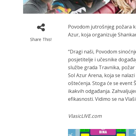
Povodom jutrošnjeg požara koj
Azur, koja organizuje Shankan
Share This!
“Dragi naši, Povodom sinoćnj
posjetitelje i učesnike događa
službe grada Travnika, požar 
Sol Azur Arena, koja se nalazi
oštećenja. Stoga će se event 
ikakvih odgađanja. Zahvaljuj
efikasnosti. Vidimo se na Vlašić
VlasicLIVE.com