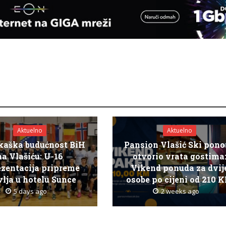
Aktuelno
Aktuelno
kaška budućnost BiH
Pansion Vlašić Ski pon
na Vlašiću: U-16
otvorio vrata gostima
ezentacija pripreme
Vikend ponuda za dvij
lja u hotelu Sunce
osobe po cijeni od 210 
5 days ago
2 weeks ago