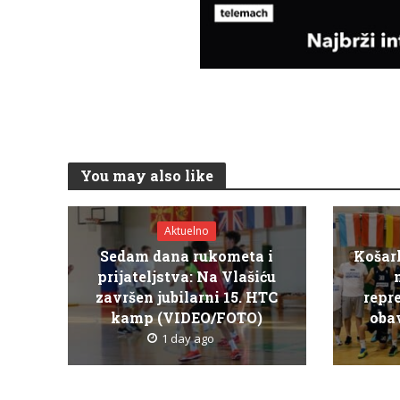
You may also like
Aktuelno
Sedam dana rukometa i
Košar
prijateljstva: Na Vlašiću
završen jubilarni 15. HTC
repr
kamp (VIDEO/FOTO)
obav
1 day ago