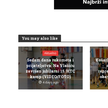
You may also like
Aktuelno
Sedam dana rukometa i
Košar
prijateljstva: Na Vlašiću
završen jubilarni 15. HTC
repr
kamp (VIDEO/FOTO)
obav
4 days ago