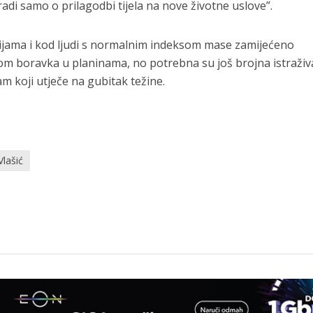
adi samo o prilagodbi tijela na nove životne uslove”.
udijama i kod ljudi s normalnim indeksom mase zamijećeno
om boravka u planinama, no potrebna su još brojna istraživ
m koji utječe na gubitak težine.
Vlašić