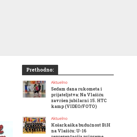
Prethodno:
Aktuelno
Sedam dana rukometa i
prijateljstva: Na Vlašiću
završen jubilarni 15. HTC
kamp (VIDEO/FOTO)
Aktuelno
Košarkaška budućnost BiH
na Vlašiću: U-16
reprezentacija pripreme