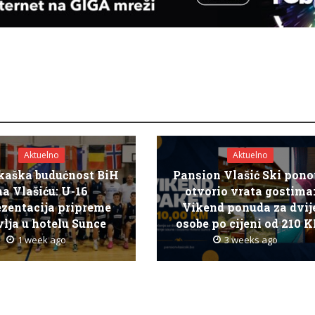
Aktuelno
Aktuelno
kaška budućnost BiH
Pansion Vlašić Ski pon
na Vlašiću: U-16
otvorio vrata gostima
ezentacija pripreme
Vikend ponuda za dvij
lja u hotelu Sunce
osobe po cijeni od 210 
1 week ago
3 weeks ago