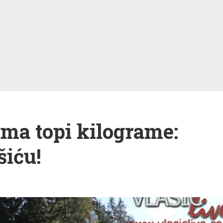
ma topi kilograme:
iću!