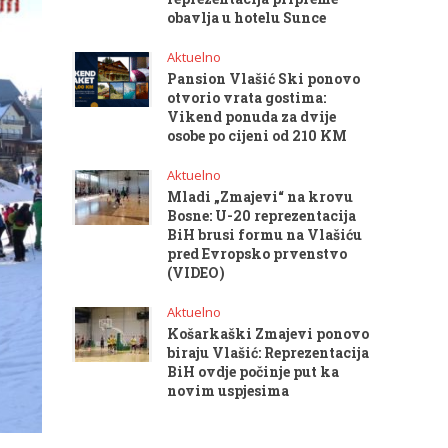
obavlja u hotelu Sunce
Aktuelno
Pansion Vlašić Ski ponovo
otvorio vrata gostima:
Vikend ponuda za dvije
osobe po cijeni od 210 KM
Aktuelno
Mladi „Zmajevi“ na krovu
Bosne: U-20 reprezentacija
BiH brusi formu na Vlašiću
pred Evropsko prvenstvo
(VIDEO)
Aktuelno
Košarkaški Zmajevi ponovo
biraju Vlašić: Reprezentacija
BiH ovdje počinje put ka
novim uspjesima