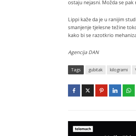
ostaju nejasni. Možda se pak r
Lippi kaže da je u ranijim st
smanjenje tjelesne težine tok
kako bi se razotkrio mehaniza
Agencija DAN
Tags
gubitak
kilogrami