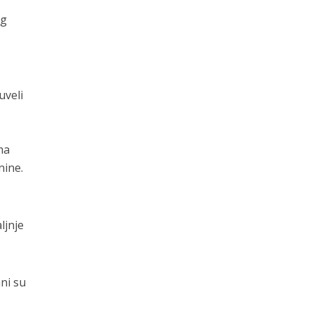
og
,
uveli
ma
nine.
ljnje
ni su