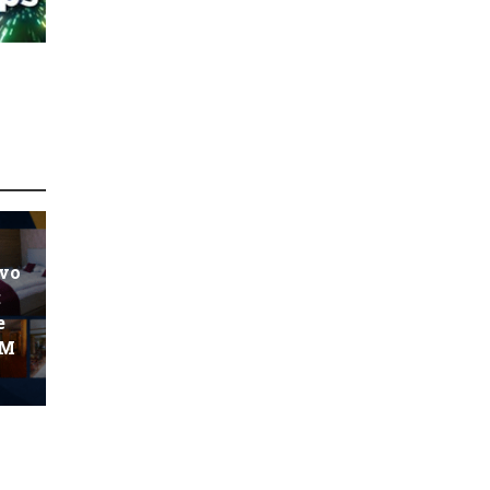
ovo
:
e
KM