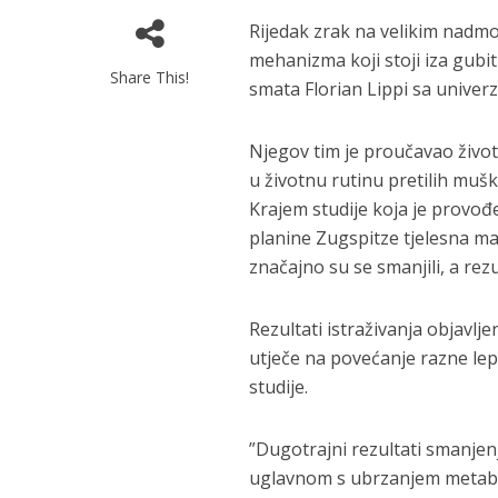
Rijedak zrak na velikim nadm
mehanizma koji stoji iza gubitk
Share This!
smata Florian Lippi sa univer
Njegov tim je proučavao život
u životnu rutinu pretilih mušk
Krajem studije koja je provođ
planine Zugspitze tjelesna ma
značajno su se smanjili, a rez
Rezultati istraživanja objavlj
utječe na povećanje razne lep
studije.
”Dugotrajni rezultati smanjen
uglavnom s ubrzanjem metabo