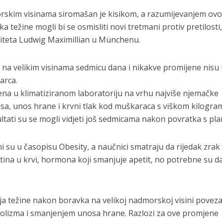
orskim visinama siromašan je kisikom, a razumijevanjem ov
a težine mogli bi se osmisliti novi tretmani protiv pretilosti
ziteta Ludwig Maximillian u Münchenu.
 na velikim visinama sedmicu dana i nikakve promijene nisu 
arca.
ena u klimatiziranom laboratoriju na vrhu najviše njemačke
sa, unos hrane i krvni tlak kod muškaraca s viškom kilogra
ultati su se mogli vidjeti još sedmicama nakon povratka s pla
eni su u časopisu Obesity, a naučnici smatraju da rijedak zrak
tina u krvi, hormona koji smanjuje apetit, no potrebne su da
ja težine nakon boravka na velikoj nadmorskoj visini poveza
lizma i smanjenjem unosa hrane. Razlozi za ove promjene