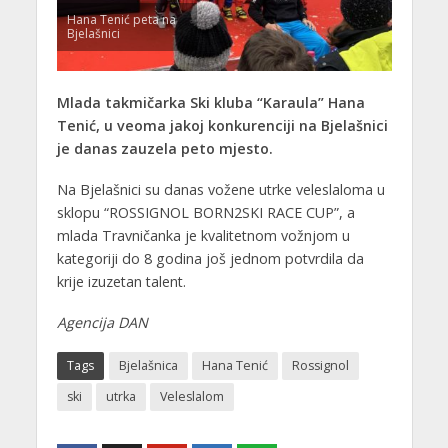
Hana Tenić peta na
Bjelašnici
Mlada takmičarka Ski kluba “Karaula” Hana
Tenić, u veoma jakoj konkurenciji na Bjelašnici
je danas zauzela peto mjesto.
Na Bjelašnici su danas vožene utrke veleslaloma u
sklopu “ROSSIGNOL BORN2SKI RACE CUP”, a
mlada Travničanka je kvalitetnom vožnjom u
kategoriji do 8 godina još jednom potvrdila da
krije izuzetan talent.
Agencija DAN
Tags
Bjelašnica
Hana Tenić
Rossignol
ski
utrka
Veleslalom