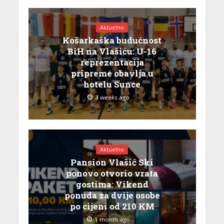
Aktuelno
Košarkaška budućnost
BiH na Vlašiću: U-16
reprezentacija
pripreme obavlja u
hotelu Sunce
3 weeks ago
Aktuelno
Pansion Vlašić Ski
ponovo otvorio vrata
gostima: Vikend
ponuda za dvije osobe
po cijeni od 210 KM
1 month ago