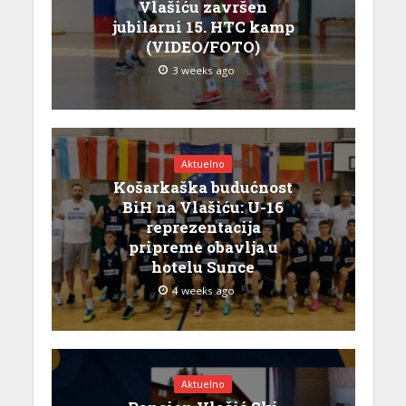
Vlašiću završen
jubilarni 15. HTC kamp
(VIDEO/FOTO)
3 weeks ago
Aktuelno
Košarkaška budućnost
BiH na Vlašiću: U-16
reprezentacija
pripreme obavlja u
hotelu Sunce
4 weeks ago
Aktuelno