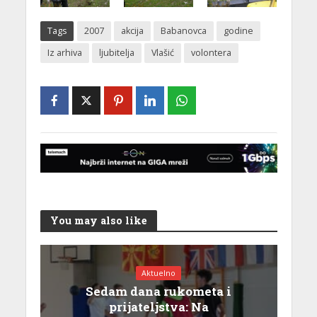
Tags
2007
akcija
Babanovca
godine
Iz arhiva
ljubitelja
Vlašić
volontera
You may also like
Aktuelno
Sedam dana rukometa i
prijateljstva: Na