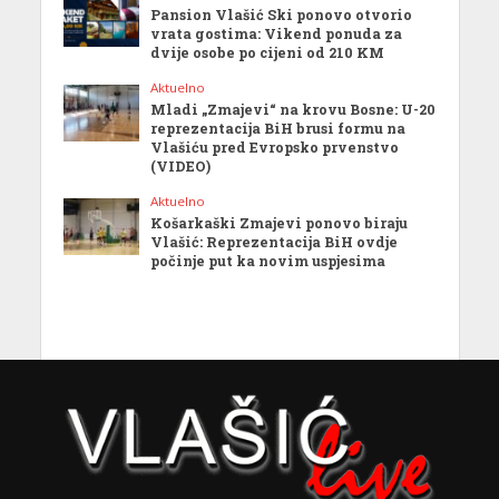
Pansion Vlašić Ski ponovo otvorio
vrata gostima: Vikend ponuda za
dvije osobe po cijeni od 210 KM
Aktuelno
Mladi „Zmajevi“ na krovu Bosne: U-20
reprezentacija BiH brusi formu na
Vlašiću pred Evropsko prvenstvo
(VIDEO)
Aktuelno
Košarkaški Zmajevi ponovo biraju
Vlašić: Reprezentacija BiH ovdje
počinje put ka novim uspjesima