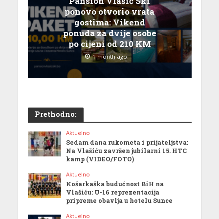
Pansion Vlašić Ski
ponovo otvorio vrata
gostima: Vikend
ponuda za dvije osobe
po cijeni od 210 KM
1 month ago
Prethodno:
Aktuelno
Sedam dana rukometa i prijateljstva:
Na Vlašiću završen jubilarni 15. HTC
kamp (VIDEO/FOTO)
Aktuelno
Košarkaška budućnost BiH na
Vlašiću: U-16 reprezentacija
pripreme obavlja u hotelu Sunce
Aktuelno