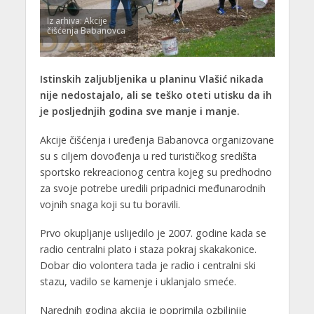
Iz arhiva: Akcije
čišćenja Babanovca
Istinskih zaljubljenika u planinu Vlašić nikada
nije nedostajalo, ali se teško oteti utisku da ih
je posljednjih godina sve manje i manje.
Akcije čišćenja i uređenja Babanovca organizovane
su s ciljem dovođenja u red turističkog središta
sportsko rekreacionog centra kojeg su predhodno
za svoje potrebe uredili pripadnici međunarodnih
vojnih snaga koji su tu boravili.
Prvo okupljanje uslijedilo je 2007. godine kada se
radio centralni plato i staza pokraj skakakonice.
Dobar dio volontera tada je radio i centralni ski
stazu, vadilo se kamenje i uklanjalo smeće.
Narednih godina akcija je poprimila ozbiljnije