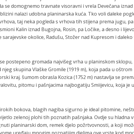
a se domognemo travnate visoravni i vrela Devečana iznad
 blizini nalazi udobna planinarska kuća. Tko voli daleke pogl
vrhova, taj neka pogleda s vrhova tih stijena prema jugu, pa
mioni Kalin iznad Bugojna, Rosin, pa Ločike, a desno i lijev
e sarajevske okolice, Radušu, Stožer nad Kupresom i daleko
 se postepeno gromada najvišeg vrha u planinskom sklopu,
od njeg skupina Vlaške Gromile (1919 m), koja pada u oštrom
orski kraj. šumom obrasla Kozica (1752 m) nastavlja se prem
lovitu, pitomu i pašnjacima najbogatiju Smiijevicu, koja je 
irokih bokova, blagih nagiba sigurno je ideal pitomine, nešt
ijetlo zelenoj plohi tih poznatih pašnjaka. Ovdje su hladna v
ignuti planinarski dom, remek djelo požrtvovnosti, a koji mož
i, svome uređaju mnogim poznatijim djelima ove vrste kod m