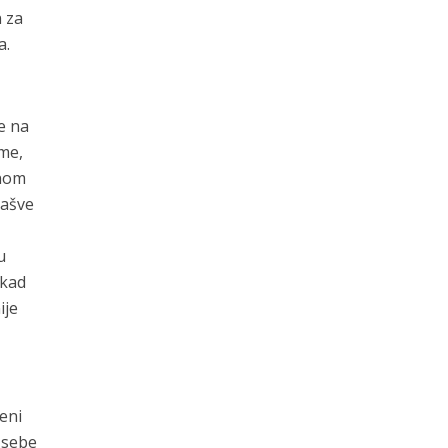
n za
a.
ne na
ome,
enom
Lašve
u
 kad
ije
eni
 sebe