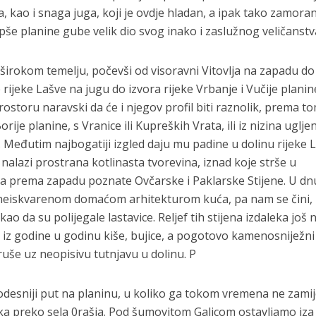
kao i snaga juga, koji je ovdje hladan, a ipak tako zamora
jepše planine gube velik dio svog inako i zaslužnog veličanstv
 širokom temelju, počevši od visoravni Vitovlja na zapadu do
e rijeke Lašve na jugu do izvora rijeke Vrbanje i Vučije plani
storu naravski da će i njegov profil biti raznolik, prema t
ije planine, s Vranice ili Kupreških Vrata, ili iz nizina uglj
Međutim najbogatiji izgled daju mu padine u dolinu rijeke 
nalazi prostrana kotlinasta tvorevina, iznad koje strše u
ka prema zapadu poznate Ovčarske i Paklarske Stijene. U dn
 s neiskvarenom domaćom arhitekturom kuća, pa nam se čini,
ao da su polijegale lastavice. Reljef tih stijena izdaleka još n
d iz godine u godinu kiše, bujice, a pogotovo kamenosniježni
ruše uz neopisivu tutnjavu u dolinu. P
odesniji put na planinu, u koliko ga tokom vremena ne zamij
ka preko sela 0rašja. Pod šumovitom Galicom ostavljamo iza