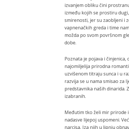
izvanjem obliku čini prostra
između kojih se prostiru dugi,
smirenosti, jer su zaobljeni i z
vapnenačkih greda i time na
možda po svom površnom gledan
dobe.
Poznata je pojava i činjenica,
najomiljelija prirodna romanti
uzvišenom titraju sunca i u r
razvija se u nama smisao za I
predstavnika naših dinarida. Z
izabranih.
Međutim tko želi mir prirode i
nadasve lijepoj uspomeni. Već 
narcisa, Iza njih u lipnju obnav