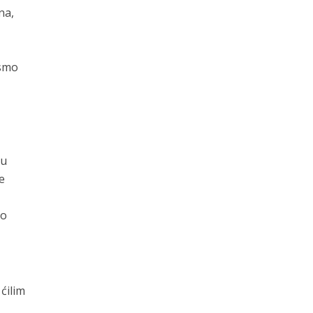
na,
ismo
 u
e
lo
ćilim