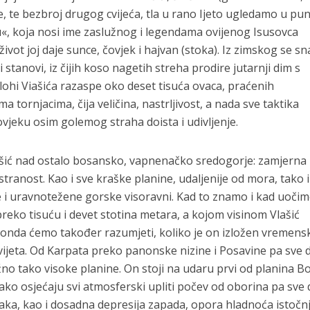
ičice, te bezbroj drugog cvijeća, tla u rano Ijeto ugledamo u p
«, koja nosi ime zaslužnog i legendama ovijenog Isusovca
život joj daje sunce, čovjek i hajvan (stoka). Iz zimskog se sn
 stanovi, iz čijih koso nagetih streha prodire jutarnji dim s
plohi Viašića razaspe oko deset tisuća ovaca, praćenih
 tornjacima, čija veličina, nastrljivost, a nada sve taktika
jeku osim golemog straha doista i udivljenje.
Vlašić nad ostalo bosansko, vapnenačko sredogorje: zamjerna
tranost. Kao i sve kraške planine, udaljenije od mora, tako 
e i uravnotežene gorske visoravni. Kad to znamo i kad uoči
eko tisuću i devet stotina metara, a kojom visinom Vlašić
 onda ćemo također razumjeti, koliko je on izložen vremens
svijeta. Od Karpata preko panonske nizine i Posavine pa sve 
žno tako visoke planine. On stoji na udaru prvi od planina B
kako osjećaju svi atmosferski upliti počev od oborina pa sve
njaka, kao i dosadna depresija zapada, opora hladnoća istočn