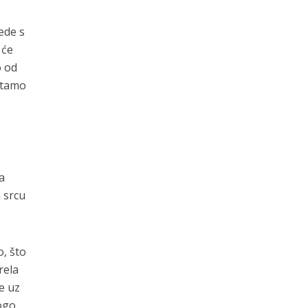
ede s
 će
o od
 tamo
a
u srcu
o, što
rela
e uz
nogo