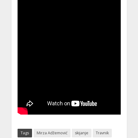
Tags
Mirza Adžemović
skijanje
Travnik