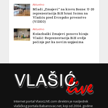
Aktuelno
Mladi „Zmajevi“ na krovu Bosne: U-20
reprezentacija BiH brusi formu na
Vlašiću pred Evropsko prvenstvo
(VIDEO)
Aktuelno
Košarkaški Zmajevi ponovo biraju
Vlašić: Reprezentacija BiH ovdje
počinje put ka novim uspjesima
Internet portal VlasicLIVE.com direktni je nasljednik
vlašićkog portala Babanovac.net, koji od 2004. godine