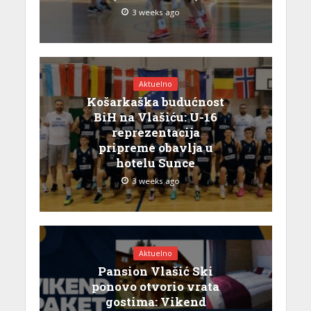
3 weeks ago
Aktuelno
Košarkaška budućnost
BiH na Vlašiću: U-16
reprezentacija
pripreme obavlja u
hotelu Sunce
3 weeks ago
Aktuelno
Pansion Vlašić Ski
ponovo otvorio vrata
gostima: Vikend