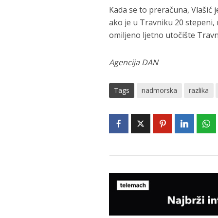
Kada se to preračuna, Vlašić j
ako je u Travniku 20 stepeni, n
omiljeno ljetno utočište Travnič
Agencija DAN
Tags
nadmorska
razlika