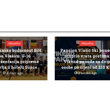
Aktuelno
Aktuelno
kaška budućnost BiH
Pansion Vlašić Ski pon
na Vlašiću: U-16
otvorio vrata gostima
ezentacija pripreme
Vikend ponuda za dvij
lja u hotelu Sunce
osobe po cijeni od 210 
4 days ago
2 weeks ago