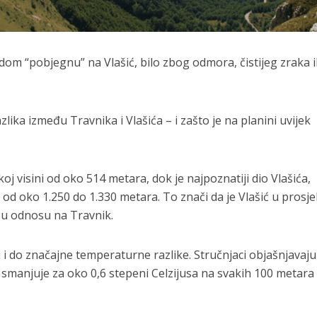
om “pobjegnu” na Vlašić, bilo zbog odmora, čistijeg zraka il
zlika između Travnika i Vlašića – i zašto je na planini uvijek
j visini od oko 514 metara, dok je najpoznatiji dio Vlašića,
 od oko 1.250 do 1.330 metara. To znači da je Vlašić u prosj
 u odnosu na Travnik.
i i do značajne temperaturne razlike. Stručnjaci objašnjavaju
smanjuje za oko 0,6 stepeni Celzijusa na svakih 100 metara