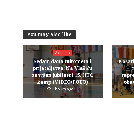
You may also like
Aktuelno
Sedam dana rukometa i
Košar
prijateljstva: Na Vlašiću
završen jubilarni 15. HTC
repr
kamp (VIDEO/FOTO)
obav
2 hours ago