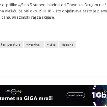
e otprilike 4,5 do 5 stepeni hladniji od Travnika. Drugim rije
a Vlašiću će biti oko 15 ili 16 – što objašnjava zašto je plan
ana, ali i zimski raj za skijaše.
temperatura
vikendom
visina
visinska