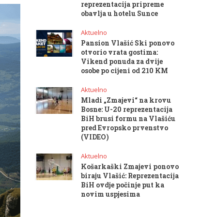
reprezentacija pripreme
obavlja u hotelu Sunce
Aktuelno
Pansion Vlašić Ski ponovo
otvorio vrata gostima:
Vikend ponuda za dvije
osobe po cijeni od 210 KM
Aktuelno
Mladi „Zmajevi“ na krovu
Bosne: U-20 reprezentacija
BiH brusi formu na Vlašiću
pred Evropsko prvenstvo
(VIDEO)
Aktuelno
Košarkaški Zmajevi ponovo
biraju Vlašić: Reprezentacija
BiH ovdje počinje put ka
novim uspjesima