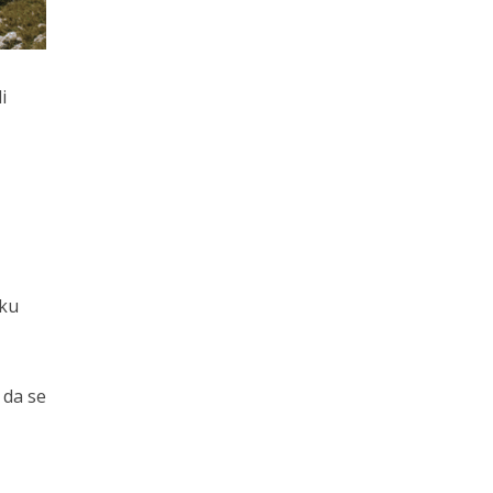
i
eku
 da se