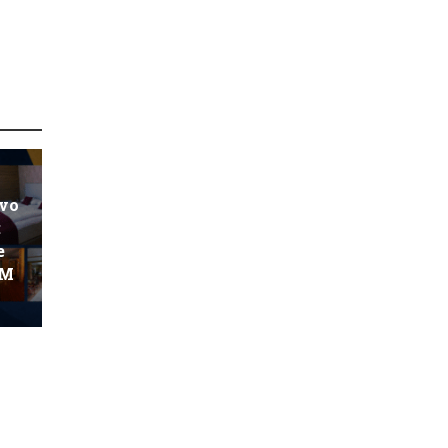
ovo
:
e
KM