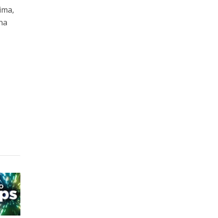
čima,
ina