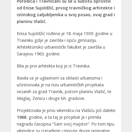
Porodica i Travničani su se u subotu oprostili
od Enise Sujoldžić, prvog travničkog arhitekte i
istinskog zaljubljenika u svoj posao, ovaj grad i
planinu Vlašić.
Enisa Sujoldžić rođena je 18. maja 1939. godine u
Travniku gdje je završila i opću gimnaziju.
Arhitektonsko urbanistički fakultet je završila u
Sarajevu 1963. godine.
Bila je prvi arhitekta koji je iz Travnika.
Bavila se je uglavnom sa oblasti urbanizma i
učestvovala je na nizu urbanističkih projekata
vezanih za grad Travnik, potom planinu Vlašić, te
Maglaj, Zenicu i druge bh. gradove.
Projektovala je prvu vikendicu na Vlašiću još daleke
1968.
godine, a ta taj je projekat je i primila
nagradu časopisa “Sam svoj majstor”. Po tom tipu
vikendice su izgrađene i mnoge druge prijeratne