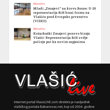
Aktuelno
Mladi „Zmajevi“ na krovu Bosne: U-20
reprezentacija BiH brusi formu na
Vlašiću pred Evropsko prvenstvo
(VIDEO)
Aktuelno
Košarkaški Zmajevi ponovo biraju
Vlašić: Reprezentacija BiH ovdje
počinje put ka novim uspjesima
Internet portal VlasicLIVE.com direktni je nasljednik
vlašićkog portala Babanovac.net, koji od 2004. godine