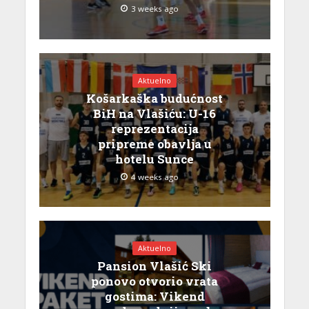
3 weeks ago
Aktuelno
Košarkaška budućnost
BiH na Vlašiću: U-16
reprezentacija
pripreme obavlja u
hotelu Sunce
4 weeks ago
Aktuelno
Pansion Vlašić Ski
ponovo otvorio vrata
gostima: Vikend