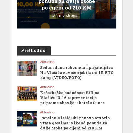
ponuda za dvije osobe
po cijeni od 210 KM
1 month ago
Prethodno:
Aktuelno
Sedam dana rukometa i prijateljstva:
Na Vlašiću završen jubilarni 15. HTC
kamp (VIDEO/FOTO)
Aktuelno
Košarkaška budućnost BiH na
Vlašiću: U-16 reprezentacija
pripreme obavlja u hotelu Sunce
Aktuelno
Pansion Vlašić Ski ponovo otvorio
vrata gostima: Vikend ponuda za
dvije osobe po cijeni od 210 KM