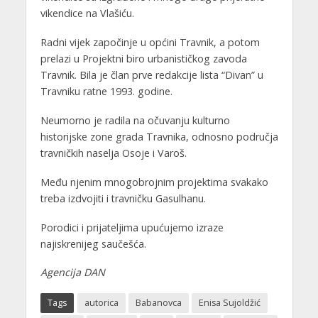
vikendice na Vlašiću.
Radni vijek započinje u općini Travnik, a potom
prelazi u Projektni biro urbanističkog zavoda
Travnik. Bila je član prve redakcije lista “Divan” u
Travniku ratne 1993. godine.
Neumorno je radila na očuvanju kulturno
historijske zone grada Travnika, odnosno područja
travničkih naselja Osoje i Varoš.
Među njenim mnogobrojnim projektima svakako
treba izdvojiti i travničku Gasulhanu.
Porodici i prijateljima upućujemo izraze
najiskrenijeg saučešća.
Agencija DAN
Tags
autorica
Babanovca
Enisa Sujoldžić