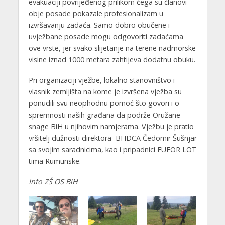
evakuaciji povrijeđenog prilikom čega su članovi
obje posade pokazale profesionalizam u
izvršavanju zadaća. Samo dobro obučene i
uvježbane posade mogu odgovoriti zadaćama
ove vrste, jer svako slijetanje na terene nadmorske
visine iznad 1000 metara zahtijeva dodatnu obuku.
Pri organizaciji vježbe, lokalno stanovništvo i
vlasnik zemljišta na kome je izvršena vježba su
ponudili svu neophodnu pomoć što govori i o
spremnosti naših građana da podrže Oružane
snage BiH u njihovim namjerama. Vježbu je pratio
vršitelj dužnosti direktora BHDCA Čedomir Šušnjar
sa svojim saradnicima, kao i pripadnici EUFOR LOT
tima Rumunske.
Info ZŠ OS BiH