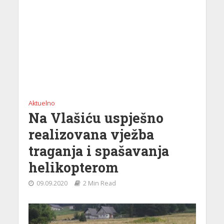
Aktuelno
Na Vlašiću uspješno
realizovana vježba
traganja i spašavanja
helikopterom
09.09.2020
2 Min Read