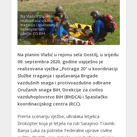
Na Vlašiću uspješno
realizovana vježba
traganja i spašavanja
helikopterom -
photo: OS BiH
Na planini Vlašić u rejonu sela Gostilj, u srijedu
09. septembra 2020. godine uspješno je
realizovana vježba „Potraga 20“ u koordinaciji
Službe traganja i spašavanja Brigade
vazdušnih snaga i protivvazdušne odbrane
Oružanih snaga BiH, Direkcije za civilno
vazduhoplovstvo BiH (BHDCA) i Spasilačko
koordinacijskog centra (RCC).
Prema scenariju vježbe, ultralaka letjelica
žirokopter koja je letjela na ruti Sarajevo-Travnik-
Banja Luka za potrebe Federalne uprave civilne