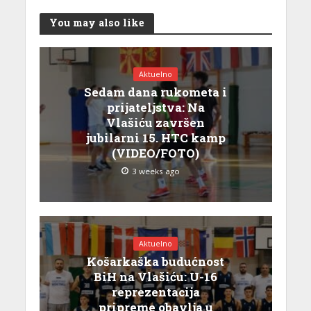
You may also like
Aktuelno
Sedam dana rukometa i
prijateljstva: Na
Vlašiću završen
jubilarni 15. HTC kamp
(VIDEO/FOTO)
3 weeks ago
Aktuelno
Košarkaška budućnost
BiH na Vlašiću: U-16
reprezentacija
pripreme obavlja u