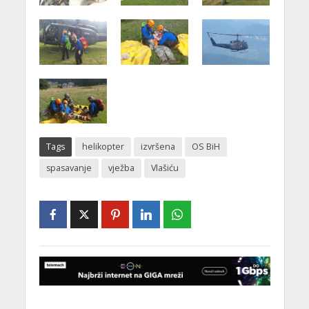
Tags
helikopter
izvršena
OS BiH
spasavanje
vježba
Vlašiću