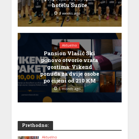
hotelu Sunce
3 weeks ago
Aktuelno
Pansion Vlašić Ski
ponovo otvorio vrata
gostima: Vikend
ponuda za dvije osobe
po cijeni od 210 KM
1 month ago
Prethodno:
Aktuelno