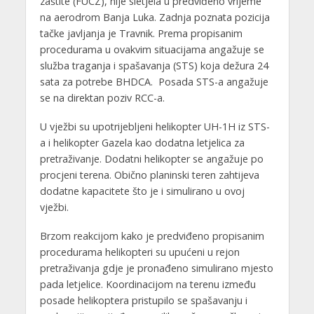
zaštite (FUCZ), nije sletjela u predviđeno vrijeme
na aerodrom Banja Luka. Zadnja poznata pozicija
tačke javljanja je Travnik. Prema propisanim
procedurama u ovakvim situacijama angažuje se
služba traganja i spašavanja (STS) koja dežura 24
sata za potrebe BHDCA. Posada STS-a angažuje
se na direktan poziv RCC-a.
U vježbi su upotrijebljeni helikopter UH-1H iz STS-
a i helikopter Gazela kao dodatna letjelica za
pretraživanje. Dodatni helikopter se angažuje po
procjeni terena. Obično planinski teren zahtijeva
dodatne kapacitete što je i simulirano u ovoj
vježbi.
Brzom reakcijom kako je predviđeno propisanim
procedurama helikopteri su upućeni u rejon
pretraživanja gdje je pronađeno simulirano mjesto
pada letjelice. Koordinacijom na terenu između
posade helikoptera pristupilo se spašavanju i