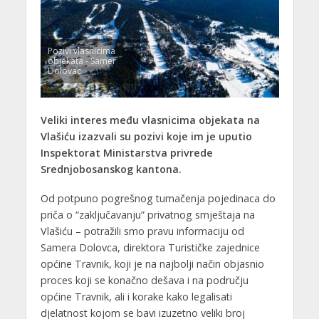
Pozivi vlasnicima
objekata - Samer
Dolovac
Veliki interes među vlasnicima objekata na
Vlašiću izazvali su pozivi koje im je uputio
Inspektorat Ministarstva privrede
Srednjobosanskog kantona.
Od potpuno pogrešnog tumačenja pojedinaca do
priča o “zaključavanju” privatnog smještaja na
Vlašiću – potražili smo pravu informaciju od
Samera Dolovca, direktora Turističke zajednice
općine Travnik, koji je na najbolji način objasnio
proces koji se konačno dešava i na području
općine Travnik, ali i korake kako legalisati
djelatnost kojom se bavi izuzetno veliki broj