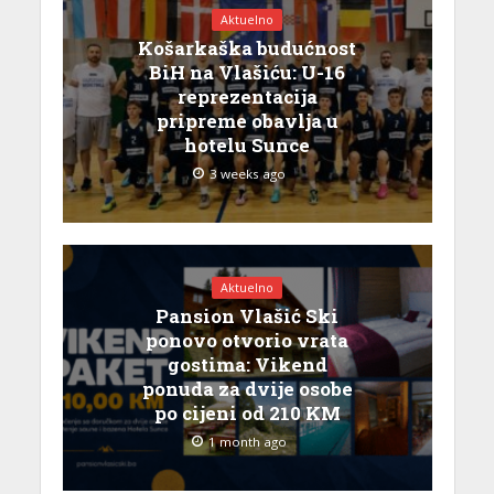
Aktuelno
Košarkaška budućnost
BiH na Vlašiću: U-16
reprezentacija
pripreme obavlja u
hotelu Sunce
3 weeks ago
Aktuelno
Pansion Vlašić Ski
ponovo otvorio vrata
gostima: Vikend
ponuda za dvije osobe
po cijeni od 210 KM
1 month ago