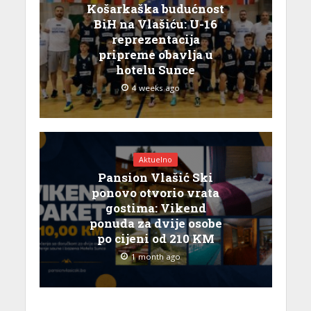
Košarkaška budućnost
BiH na Vlašiću: U-16
reprezentacija
pripreme obavlja u
hotelu Sunce
4 weeks ago
Aktuelno
Pansion Vlašić Ski
ponovo otvorio vrata
gostima: Vikend
ponuda za dvije osobe
po cijeni od 210 KM
1 month ago