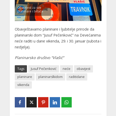
Obavijest za sve
planinare i šetače
Obavještavamo planinare i ljubitelje prirode da
planinarski dom “Jusuf Pečenković” na Devećanima
neće raditi u dane vikenda, 29. i 30. januar (subota i
nedjelja).
Planinarsko društvo “Vlašić”
Tags
Jusuf Pečenković
neće
obavijest
planinare
planinarslkidom
raditidane
vikenda