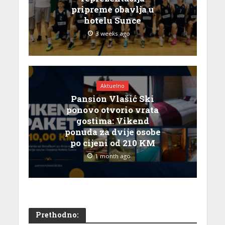
pripreme obavlja u
hotelu Sunce
3 weeks ago
Aktuelno
Pansion Vlašić Ski
ponovo otvorio vrata
gostima: Vikend
ponuda za dvije osobe
po cijeni od 210 KM
1 month ago
Prethodno: