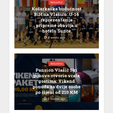
Aktuelno
Košarkaška budućnost
BiH na Vlašiću: U-16
reprezentacija
pripreme obavlja u
hotelu Sunce
3 weeks ago
Aktuelno
Pansion Vlašić Ski
ponovo otvorio vrata
gostima: Vikend
ponuda za dvije osobe
po cijeni od 210 KM
1 month ago