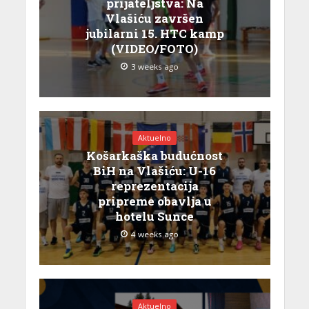
prijateljstva: Na
Vlašiću završen
jubilarni 15. HTC kamp
(VIDEO/FOTO)
3 weeks ago
Aktuelno
Košarkaška budućnost
BiH na Vlašiću: U-16
reprezentacija
pripreme obavlja u
hotelu Sunce
4 weeks ago
Aktuelno