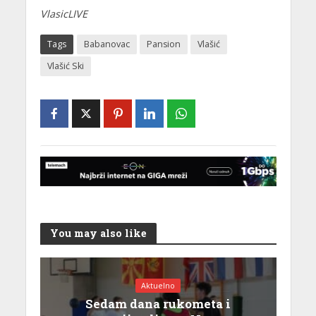
VlasicLIVE
Tags
Babanovac
Pansion
Vlašić
Vlašić Ski
You may also like
Aktuelno
Sedam dana rukometa i