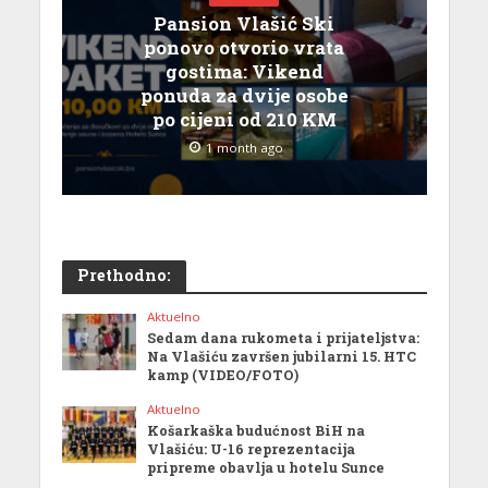
Pansion Vlašić Ski
ponovo otvorio vrata
gostima: Vikend
ponuda za dvije osobe
po cijeni od 210 KM
1 month ago
Prethodno:
Aktuelno
Sedam dana rukometa i prijateljstva:
Na Vlašiću završen jubilarni 15. HTC
kamp (VIDEO/FOTO)
Aktuelno
Košarkaška budućnost BiH na
Vlašiću: U-16 reprezentacija
pripreme obavlja u hotelu Sunce