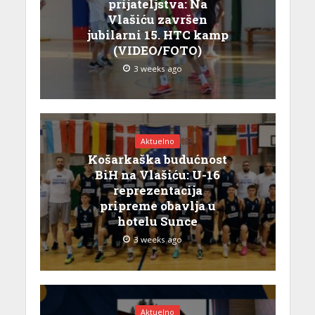
prijateljstva: Na
Vlašiću završen
jubilarni 15. HTC kamp
(VIDEO/FOTO)
3 weeks ago
Aktuelno
Košarkaška budućnost
BiH na Vlašiću: U-16
reprezentacija
pripreme obavlja u
hotelu Sunce
3 weeks ago
Aktuelno