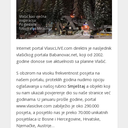
Vlašić kao vječna
inspiracija:
Pogledajte
fotografije Mirzonija
Internet portal VlasicLIVE.com direktni je nasljednik
vlašićkog portala Babanovac.net, koji od 2002.
godine donose sve aktuelnosti sa planine Vlašić.
S obzirom na visoku frekventnost posjeta na
našem portalu, proteklih godina nudimo opciju
oglašavanja u našoj rubrici
Smještaj
a objekti koji
su nam ukazali povjerenje dio su naše stranice već
godinama. U januaru prošle godine, portal
www.vlasiclive.com zabilježio je oko 290.000
posjeta, a posjetilo nas je preko 70.000 unikatnih
posjetilaca iz Bosne i Hercegovine, Hrvatske,
Njemačke, Austrije…