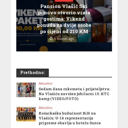
Pansion Vlašić Ski
ponovo otvorio vrata
gostima: Vikend
ponuda za dvije osobe
po cijeni od 210 KM
1 month ago
Prethodno:
Aktuelno
Sedam dana rukometa i prijateljstva:
Na Vlašiću završen jubilarni 15. HTC
kamp (VIDEO/FOTO)
Aktuelno
Košarkaška budućnost BiH na
Vlašiću: U-16 reprezentacija
pripreme obavlja u hotelu Sunce