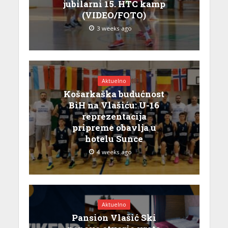
jubilarni 15. HTC kamp
(VIDEO/FOTO)
3 weeks ago
Aktuelno
Košarkaška budućnost
BiH na Vlašiću: U-16
reprezentacija
pripreme obavlja u
hotelu Sunce
4 weeks ago
Aktuelno
Pansion Vlašić Ski