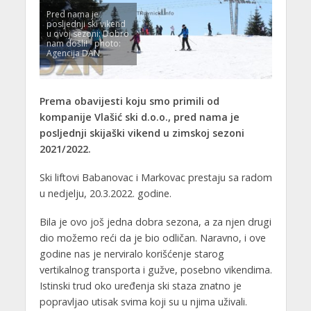
Pred nama je
posljednji ski vikend
u ovoj sezoni: Dobro
nam došli! - photo:
Agencija DAN
Prema obavijesti koju smo primili od
kompanije Vlašić ski d.o.o., pred nama je
posljednji skijaški vikend u zimskoj sezoni
2021/2022.
Ski liftovi Babanovac i Markovac prestaju sa radom
u nedjelju, 20.3.2022. godine.
Bila je ovo još jedna dobra sezona, a za njen drugi
dio možemo reći da je bio odličan. Naravno, i ove
godine nas je nerviralo korišćenje starog
vertikalnog transporta i gužve, posebno vikendima.
Istinski trud oko uređenja ski staza znatno je
popravljao utisak svima koji su u njima uživali.