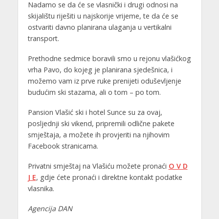
Nadamo se da će se vlasnički i drugi odnosi na
skijalištu riješiti u najskorije vrijeme, te da će se
ostvariti davno planirana ulaganja u vertikalni
transport.
Prethodne sedmice boravili smo u rejonu vlašićkog
vrha Pavo, do kojeg je planirana sjedešnica, i
možemo vam iz prve ruke prenijeti oduševljenje
budućim ski stazama, ali o tom – po tom.
Pansion Vlašić ski i hotel Sunce su za ovaj,
posljednji ski vikend, pripremili odlične pakete
smještaja, a možete ih provjeriti na njihovim
Facebook stranicama.
Privatni smještaj na Vlašiću možete pronaći
O V D
J E
, gdje ćete pronaći i direktne kontakt podatke
vlasnika.
Agencija DAN