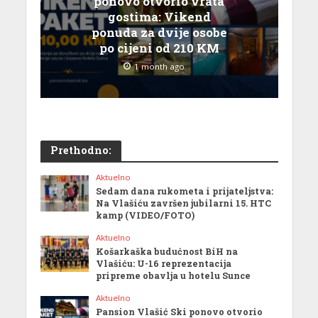
ponovo otvorio vrata
gostima: Vikend
ponuda za dvije osobe
po cijeni od 210 KM
1 month ago
Prethodno:
Aktuelno
Sedam dana rukometa i prijateljstva:
Na Vlašiću završen jubilarni 15. HTC
kamp (VIDEO/FOTO)
Aktuelno
Košarkaška budućnost BiH na
Vlašiću: U-16 reprezentacija
pripreme obavlja u hotelu Sunce
Aktuelno
Pansion Vlašić Ski ponovo otvorio