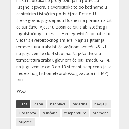
niska naoblaka se prognoziraju na području
Krajine, sjevera, sjeveroistoka te po kotlinama u
centralnim i istočnim područjima Bosne. U
Hercegovini, jugozapadu Bosne i na planinama bit
će sunčano. Vjetar u Bosni će biti slab istočnog i
jugoistočnog smjera. U Hercegovini će puhati slab
vjetar sjeveroistočnog smjera. Najniža jutarnja
temperatura zraka bit će većinom između -6 i -1,
na jugu zemlje do 4 stepena. Najviša dnevna
temperatura zraka uglavnom će biti između -2 i 4,
na jugu zemlje od 9 do 13 stepeni, saopćeno je iz
Federalnog hidrometeorološkog zavoda (FHMZ)
BiH.
FENA
Tags
dane
naoblaka
naredne
nedjelju
Prognoza
sunčano
temperature
vremena
vrijeme