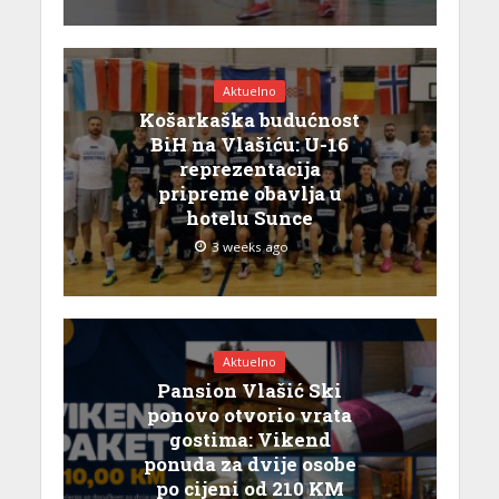
Aktuelno
Košarkaška budućnost
BiH na Vlašiću: U-16
reprezentacija
pripreme obavlja u
hotelu Sunce
3 weeks ago
Aktuelno
Pansion Vlašić Ski
ponovo otvorio vrata
gostima: Vikend
ponuda za dvije osobe
po cijeni od 210 KM