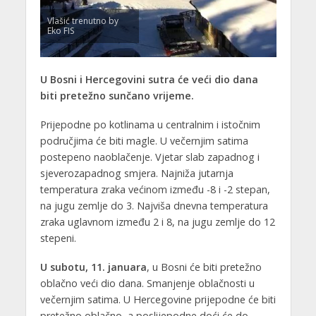
Vlašić trenutno by
Eko FIS
U Bosni i Hercegovini sutra će veći dio dana
biti pretežno sunčano vrijeme.
Prijepodne po kotlinama u centralnim i istočnim
područjima će biti magle. U večernjim satima
postepeno naoblačenje. Vjetar slab zapadnog i
sjeverozapadnog smjera. Najniža jutarnja
temperatura zraka većinom između -8 i -2 stepan,
na jugu zemlje do 3. Najviša dnevna temperatura
zraka uglavnom između 2 i 8, na jugu zemlje do 12
stepeni.
U subotu, 11. januara
, u Bosni će biti pretežno
oblačno veći dio dana. Smanjenje oblačnosti u
večernjim satima. U Hercegovine prijepodne će biti
pretežno oblačno, a poslijepodne doći će do