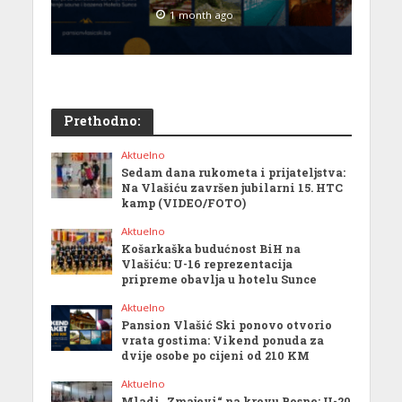
1 month ago
Prethodno:
Aktuelno
Sedam dana rukometa i prijateljstva:
Na Vlašiću završen jubilarni 15. HTC
kamp (VIDEO/FOTO)
Aktuelno
Košarkaška budućnost BiH na
Vlašiću: U-16 reprezentacija
pripreme obavlja u hotelu Sunce
Aktuelno
Pansion Vlašić Ski ponovo otvorio
vrata gostima: Vikend ponuda za
dvije osobe po cijeni od 210 KM
Aktuelno
Mladi „Zmajevi“ na krovu Bosne: U-20