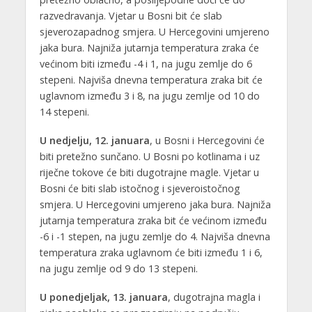
razvedravanja. Vjetar u Bosni bit će slab
sjeverozapadnog smjera. U Hercegovini umjereno
jaka bura. Najniža jutarnja temperatura zraka će
većinom biti između -4 i 1, na jugu zemlje do 6
stepeni. Najviša dnevna temperatura zraka bit će
uglavnom između 3 i 8, na jugu zemlje od 10 do
14 stepeni.
U nedjelju, 12. januara
, u Bosni i Hercegovini će
biti pretežno sunčano. U Bosni po kotlinama i uz
riječne tokove će biti dugotrajne magle. Vjetar u
Bosni će biti slab istočnog i sjeveroistočnog
smjera. U Hercegovini umjereno jaka bura. Najniža
jutarnja temperatura zraka bit će većinom između
-6 i -1 stepen, na jugu zemlje do 4. Najviša dnevna
temperatura zraka uglavnom će biti između 1 i 6,
na jugu zemlje od 9 do 13 stepeni.
U ponedjeljak, 13. januara
, dugotrajna magla i