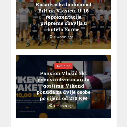
Košarkaška budućnost
BiH na Vlašiću: U-16
reprezentacija
pripreme obavlja u
hotelu Sunce
4 weeks ago
Aktuelno
Pansion Vlašić Ski
ponovo otvorio vrata
gostima: Vikend
ponuda za dvije osobe
po cijeni od 210 KM
1 month ago