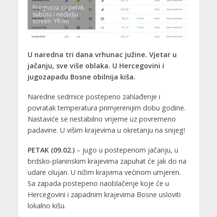
Prognoza za petak,
subotu i nedjelju -
screen: YR.no
U naredna tri dana vrhunac južine. Vjetar u
jačanju, sve više oblaka. U Hercegovini i
jugozapadu Bosne obilnija kiša.
Naredne sedmice postepeno zahlađenje i
povratak temperatura primjerenijim dobu godine.
Nastaviće se nestabilno vrijeme uz povremeno
padavine. U višim krajevima u okretanju na snijeg!
PETAK (09.02.)
– jugo u postepenom jačanju, u
brdsko-planinskim krajevima zapuhat će jak do na
udare olujan. U nižim krajvima većinom umjeren.
Sa zapada postepeno naoblačenje koje će u
Hercegovini i zapadnim krajevima Bosne usloviti
lokalno kišu.