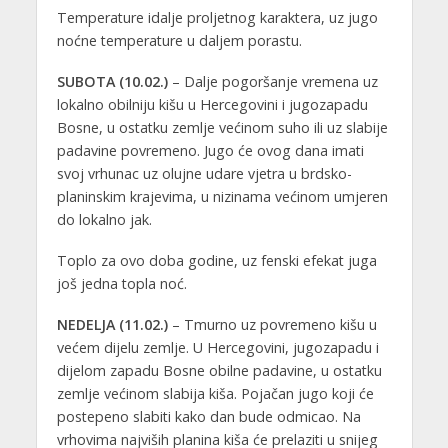
Temperature idalje proljetnog karaktera, uz jugo
noćne temperature u daljem porastu.
SUBOTA (10.02.)
– Dalje pogoršanje vremena uz
lokalno obilniju kišu u Hercegovini i jugozapadu
Bosne, u ostatku zemlje većinom suho ili uz slabije
padavine povremeno. Jugo će ovog dana imati
svoj vrhunac uz olujne udare vjetra u brdsko-
planinskim krajevima, u nizinama većinom umjeren
do lokalno jak.
Toplo za ovo doba godine, uz fenski efekat juga
još jedna topla noć.
NEDELJA (11.02.)
– Tmurno uz povremeno kišu u
većem dijelu zemlje. U Hercegovini, jugozapadu i
dijelom zapadu Bosne obilne padavine, u ostatku
zemlje većinom slabija kiša. Pojačan jugo koji će
postepeno slabiti kako dan bude odmicao. Na
vrhovima najviših planina kiša će prelaziti u snijeg