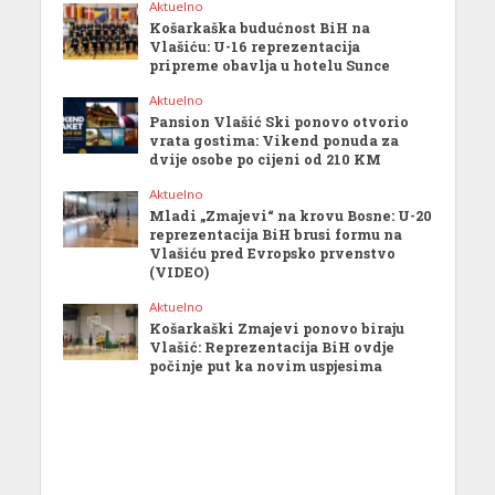
Aktuelno
Košarkaška budućnost BiH na
Vlašiću: U-16 reprezentacija
pripreme obavlja u hotelu Sunce
Aktuelno
Pansion Vlašić Ski ponovo otvorio
vrata gostima: Vikend ponuda za
dvije osobe po cijeni od 210 KM
Aktuelno
Mladi „Zmajevi“ na krovu Bosne: U-20
reprezentacija BiH brusi formu na
Vlašiću pred Evropsko prvenstvo
(VIDEO)
Aktuelno
Košarkaški Zmajevi ponovo biraju
Vlašić: Reprezentacija BiH ovdje
počinje put ka novim uspjesima