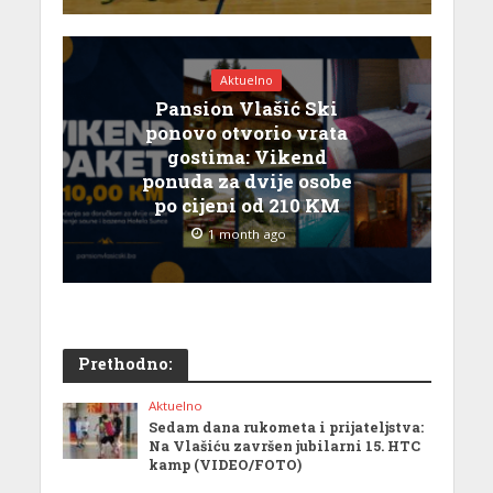
Aktuelno
Pansion Vlašić Ski
ponovo otvorio vrata
gostima: Vikend
ponuda za dvije osobe
po cijeni od 210 KM
1 month ago
Prethodno:
Aktuelno
Sedam dana rukometa i prijateljstva:
Na Vlašiću završen jubilarni 15. HTC
kamp (VIDEO/FOTO)