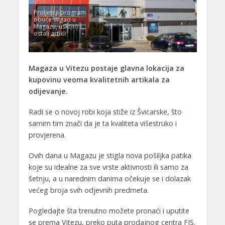
Proljetnji program
obuće stigao u
Magazu, uskoro i
ostali artikli
Magaza u Vitezu postaje glavna lokacija za
kupovinu veoma kvalitetnih artikala za
odijevanje.
Radi se o novoj robi koja stiže iz Švicarske, što
samim tim znači da je ta kvaliteta višestruko i
provjerena.
Ovih dana u Magazu je stigla nova pošiljka patika
koje su idealne za sve vrste aktivnosti ili samo za
šetnju, a u narednim danima očekuje se i dolazak
većeg broja svih odjevnih predmeta.
Pogledajte šta trenutno možete pronaći i uputite
se prema Vitezu, preko puta prodajnog centra FIS.