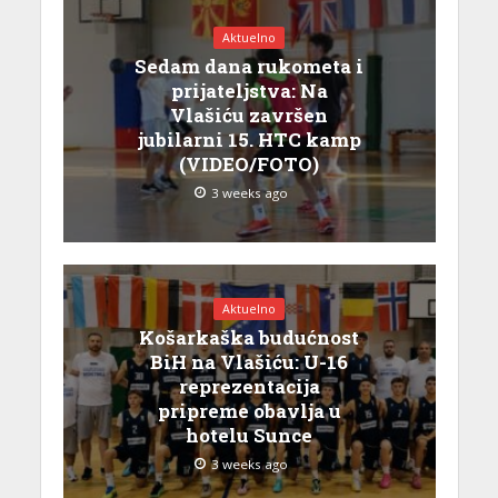
Aktuelno
Sedam dana rukometa i
prijateljstva: Na
Vlašiću završen
jubilarni 15. HTC kamp
(VIDEO/FOTO)
3 weeks ago
Aktuelno
Košarkaška budućnost
BiH na Vlašiću: U-16
reprezentacija
pripreme obavlja u
hotelu Sunce
3 weeks ago