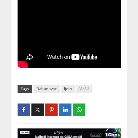
Tags
Babanovac
ljeto
Vlašić