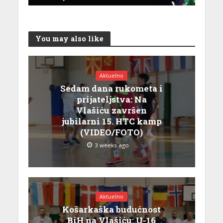
You may also like
Aktuelno
Sedam dana rukometa i
prijateljstva: Na
Vlašiću završen
jubilarni 15. HTC kamp
(VIDEO/FOTO)
3 weeks ago
Aktuelno
Košarkaška budućnost
BiH na Vlašiću: U-16