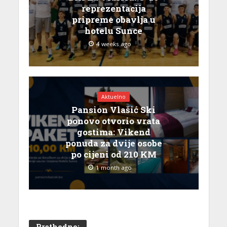
reprezentacija
pripreme obavlja u
hotelu Sunce
4 weeks ago
Aktuelno
Pansion Vlašić Ski
ponovo otvorio vrata
gostima: Vikend
ponuda za dvije osobe
po cijeni od 210 KM
1 month ago
Prethodno: