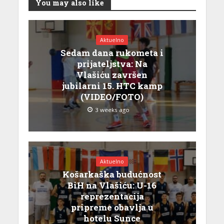
You may also like
Aktuelno
Sedam dana rukometa i
prijateljstva: Na
Vlašiću završen
jubilarni 15. HTC kamp
(VIDEO/FOTO)
3 weeks ago
Aktuelno
Košarkaška budućnost
BiH na Vlašiću: U-16
reprezentacija
pripreme obavlja u
hotelu Sunce