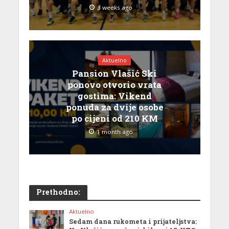
3 weeks ago
Aktuelno
Pansion Vlašić Ski
ponovo otvorio vrata
gostima: Vikend
ponuda za dvije osobe
po cijeni od 210 KM
1 month ago
Prethodno:
Aktuelno
Sedam dana rukometa i prijateljstva: