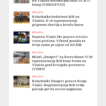
Na Vlašiću završen jubilarni 15. HTC
kamp (VIDEO/FOTO)
Aktuelno
Košarkaška budućnost BiH na
Vlašiću: U-16 reprezentacija
pripreme obavlja u hotelu Sunce
Aktuelno
Pansion Vlašić Ski ponovo otvorio
vrata gostima: Vikend ponuda za
dvije osobe po cijeni od 210 KM
Aktuelno
Mladi „Zmajevi“ na krovu Bosne: U-20
reprezentacija BiH brusi formu na
Vlašiću pred Evropsko prvenstvo
(VIDEO)
Aktuelno
Košarkaški Zmajevi ponovo biraju
Vlašić: Reprezentacija BiH ovdje
počinje put ka novim uspjesima