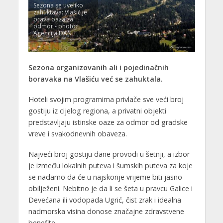
Sezona se uveliko
zahuktava: Vlašić je
prava oaza za
odmor - photo:
Agencija DAN
Sezona organizovanih ali i pojedinačnih
boravaka na Vlašiću već se zahuktala.
Hoteli svojim programima privlače sve veći broj
gostiju iz cijelog regiona, a privatni objekti
predstavljaju istinske oaze za odmor od gradske
vreve i svakodnevnih obaveza.
Najveći broj gostiju dane provodi u šetnji, a izbor
je između lokalnih puteva i šumskih puteva za koje
se nadamo da će u najskorije vrijeme biti jasno
obilježeni. Nebitno je da li se šeta u pravcu Galice i
Devećana ili vodopada Ugrić, čist zrak i idealna
nadmorska visina donose značajne zdravstvene
benefite.