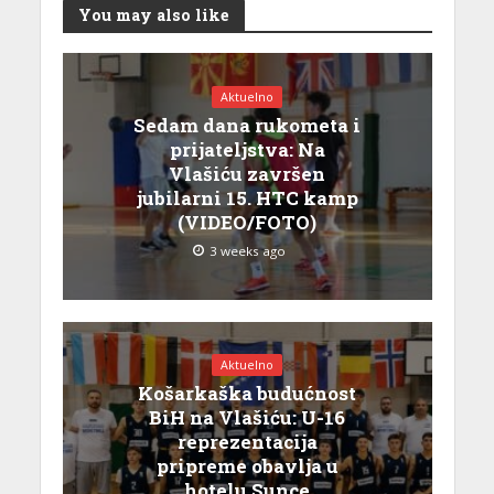
You may also like
Aktuelno
Sedam dana rukometa i
prijateljstva: Na
Vlašiću završen
jubilarni 15. HTC kamp
(VIDEO/FOTO)
3 weeks ago
Aktuelno
Košarkaška budućnost
BiH na Vlašiću: U-16
reprezentacija
pripreme obavlja u
hotelu Sunce