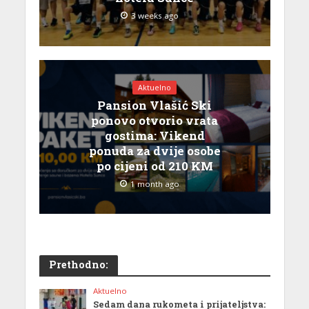
3 weeks ago
Aktuelno
Pansion Vlašić Ski
ponovo otvorio vrata
gostima: Vikend
ponuda za dvije osobe
po cijeni od 210 KM
1 month ago
Prethodno:
Aktuelno
Sedam dana rukometa i prijateljstva: