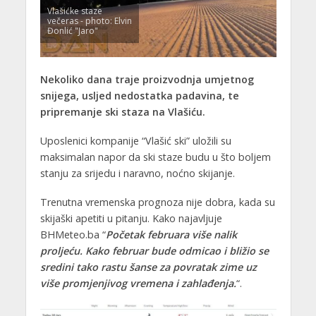
Vlašićke staze
večeras - photo: Elvin
Đonlić "Jaro"
Nekoliko dana traje proizvodnja umjetnog
snijega, usljed nedostatka padavina, te
pripremanje ski staza na Vlašiću.
Uposlenici kompanije “Vlašić ski” uložili su
maksimalan napor da ski staze budu u što boljem
stanju za srijedu i naravno, noćno skijanje.
Trenutna vremenska prognoza nije dobra, kada su
skijaški apetiti u pitanju. Kako najavljuje
BHMeteo.ba “
Početak februara više nalik
proljeću. Kako februar bude odmicao i bližio se
sredini tako rastu šanse za povratak zime uz
više promjenjivog vremena i zahlađenja.
“.