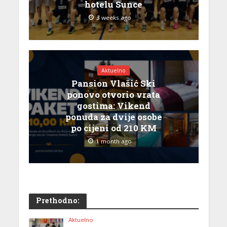
hotelu Sunce
3 weeks ago
Aktuelno
Pansion Vlašić Ski
ponovo otvorio vrata
gostima: Vikend
ponuda za dvije osobe
po cijeni od 210 KM
1 month ago
Prethodno:
Aktuelno