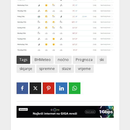
Tags
BHMeteo
noćno
Prognoza
ski
skijanje
spremne
staze
vrijeme