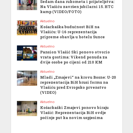
Sedam dana rukometa i prijateljstva:
Na Vlašiću završen jubilarni 15. HTC
kamp (VIDEO/FOTO)
Aktuelno
Košarkaška budućnost BiH na
Vlašiću: U-16 reprezentacija
pripreme obavlja u hotelu Sunce
Aktuelno
Pansion Vlašić Ski ponovo otvorio
vrata gostima: Vikend ponuda za
dvije osobe po cijeni od 210 KM
Aktuelno
Mladi „Zmajevi“ na krovu Bosne: U-20
reprezentacija BiH brusi formu na
Vlašiću pred Evropsko prvenstvo
(VIDEO)
Aktuelno
Košarkaški Zmajevi ponovo biraju
Vlašić: Reprezentacija BiH ovdje
počinje put ka novim uspjesima