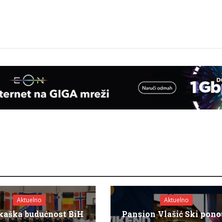
Aktuelno
Aktuelno
kaška budućnost BiH
Pansion Vlašić Ski pon