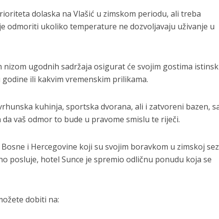
rioriteta dolaska na Vlašić u zimskom periodu, ali treba
nije odmoriti ukoliko temperature ne dozvoljavaju uživanje u
m nizom ugodnih sadržaja osigurat će svojim gostima istinsk
 godine ili kakvim vremenskim prilikama.
rhunska kuhinja, sportska dvorana, ali i zatvoreni bazen, s
m da vaš odmor to bude u pravome smislu te riječi.
z Bosne i Hercegovine koji su svojim boravkom u zimskoj se
ivno posluje, hotel Sunce je spremio odličnu ponudu koja se
možete dobiti na: