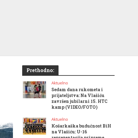
Prethodno:
Aktuelno
Sedam dana rukometa i
prijateljstva: Na Vlašiću
završen jubilarni 15. HTC
kamp (VIDEO/FOTO)
Aktuelno
Košarkaška budućnost BiH
na Vlašiću: U-16
reprezentacija pripreme