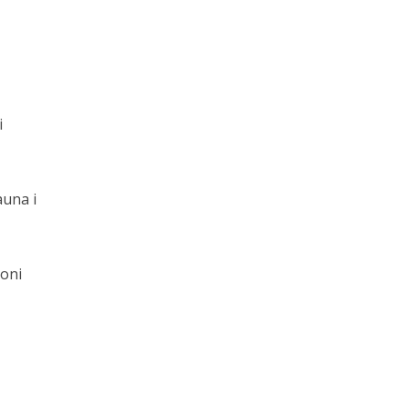
i
auna i
zoni