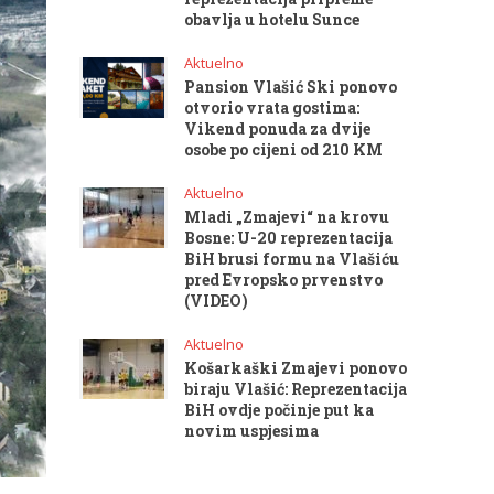
obavlja u hotelu Sunce
Aktuelno
Pansion Vlašić Ski ponovo
otvorio vrata gostima:
Vikend ponuda za dvije
osobe po cijeni od 210 KM
Aktuelno
Mladi „Zmajevi“ na krovu
Bosne: U-20 reprezentacija
BiH brusi formu na Vlašiću
pred Evropsko prvenstvo
(VIDEO)
Aktuelno
Košarkaški Zmajevi ponovo
biraju Vlašić: Reprezentacija
BiH ovdje počinje put ka
novim uspjesima