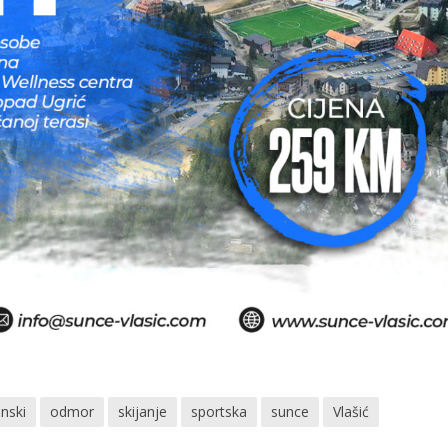
inski
odmor
skijanje
sportska
sunce
Vlašić