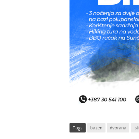
Tags
bazen
dvorana
ist