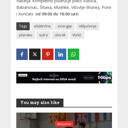
Naselja: Kompletno područje plato Vlašića,
Babanovac, Šišava, Mudrike, Vitovlje-Bruneji, Ponir
i Korićani
od 09:00 do 16:00 sati
Tags
električne
energije
isključenje
plansko
sutra
utorak
Vlašić
You may also like
Aktuelno