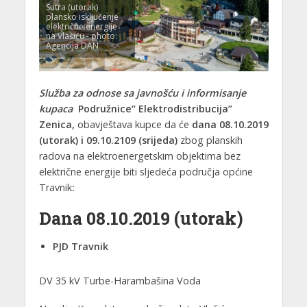
Sutra (utorak)
plansko isključenje
električne energije
na Vlašiću - photo:
Agencija DAN
Služba za odnose sa javnošću i informisanje
kupaca
Podružnice“ Elektrodistribucija”
Zenica,
obavještava kupce da će
dana 08.10.2019
(utorak) i 09.10.2109 (srijeda)
zbog planskih
radova na elektroenergetskim objektima bez
električne energije biti sljedeća područja općine
Travnik
:
Dana 08.10.2019 (utorak)
PJD Travnik
DV 35 kV Turbe-Harambašina Voda