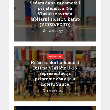
Sedam dana rukometa i
prijateljstva: Na
Vlašiću završen
jubilarni 15. HTC kamp
(VIDEO/FOTO)
3 weeks ago
Aktuelno
Košarkaška budućnost
BiH na Vlašiću: U-16
reprezentacija
pripreme obavlja u
hotelu Sunce
3 weeks ago