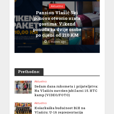
Aktuelno
Pansion Vlašić Ski
ponovo otvorio vrata
gostima: Vikend
ponuda za dvije osobe
po cijeni od 210 KM
1 month ago
Prethodno:
Aktuelno
Sedam dana rukometa i prijateljstva:
Na Vlašiću završen jubilarni 15. HTC
kamp (VIDEO/FOTO)
Aktuelno
Košarkaška budućnost BiH na
Vlašiću: U-16 reprezentacija