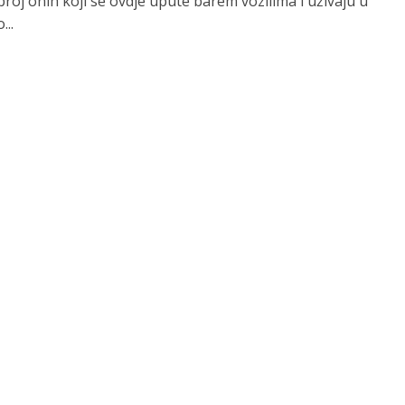
broj onih koji se ovdje upute barem vozilima i uživaju u
...