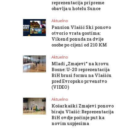
reprezentacija pripreme
obavlja u hotelu Sunce
Aktuelno
Pansion Vlašić Ski ponovo
otvorio vrata gostima:
Vikend ponuda za dvije
osobe po cijeni od 210 KM
Aktuelno
Mladi „Zmajevi“ na krovu
Bosne: U-20 reprezentacija
BiH brusi formu na Vlašiću
pred Evropsko prvenstvo
(VIDEO)
Aktuelno
Košarkaški Zmajevi ponovo
biraju Vlašić: Reprezentacija
BiH ovdje počinje put ka
novim uspjesima