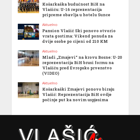
Košarkaška budućnost BiH na
Vlašiću: U-16 reprezentacija
pripreme obavlja u hotelu Sunce
Aktuelno
Pansion Vlašić Ski ponovo otvorio
vrata gostima: Vikend ponuda za
dvije osobe po cijeni od 210 KM
Aktuelno
Mladi „Zmajevi“ na krovu Bosne: U-20
reprezentacija BiH brusi formu na
Vlašiću pred Evropsko prvenstvo
(VIDEO)
Aktuelno
Košarkaški Zmajevi ponovo biraju
Vlašić: Reprezentacija BiH ovdje
počinje put ka novim uspjesima