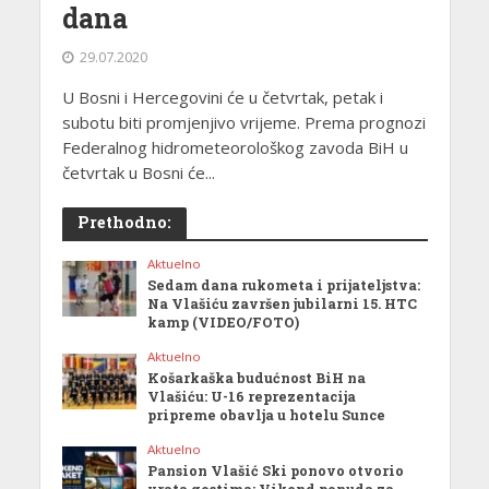
dana
29.07.2020
U Bosni i Hercegovini će u četvrtak, petak i
subotu biti promjenjivo vrijeme. Prema prognozi
Federalnog hidrometeorološkog zavoda BiH u
četvrtak u Bosni će...
Prethodno:
Aktuelno
Sedam dana rukometa i prijateljstva:
Na Vlašiću završen jubilarni 15. HTC
kamp (VIDEO/FOTO)
Aktuelno
Košarkaška budućnost BiH na
Vlašiću: U-16 reprezentacija
pripreme obavlja u hotelu Sunce
Aktuelno
Pansion Vlašić Ski ponovo otvorio
vrata gostima: Vikend ponuda za