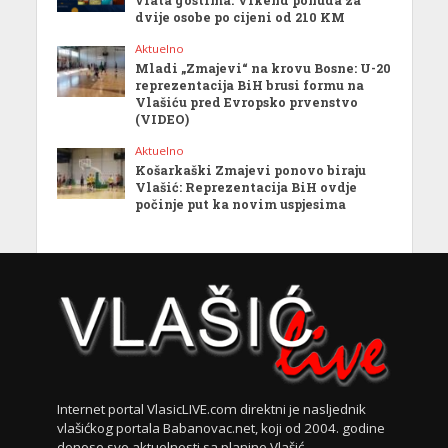
dvije osobe po cijeni od 210 KM
Aktuelno
Mladi „Zmajevi“ na krovu Bosne: U-20
reprezentacija BiH brusi formu na
Vlašiću pred Evropsko prvenstvo
(VIDEO)
Aktuelno
Košarkaški Zmajevi ponovo biraju
Vlašić: Reprezentacija BiH ovdje
počinje put ka novim uspjesima
Internet portal VlasicLIVE.com direktni je nasljednik
vlašićkog portala Babanovac.net, koji od 2004. godine
donose sve aktuelnosti sa planine Vlašić