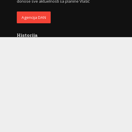
donose sve aktuelnosti sa planine Vlašić
Agencija DAN
Historija
2009. godina