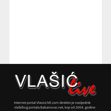
Internet portal VlasicLIVE.com direktni je nasljednik
vlašićkog portala Babanovac.net, koji od 2004. godine