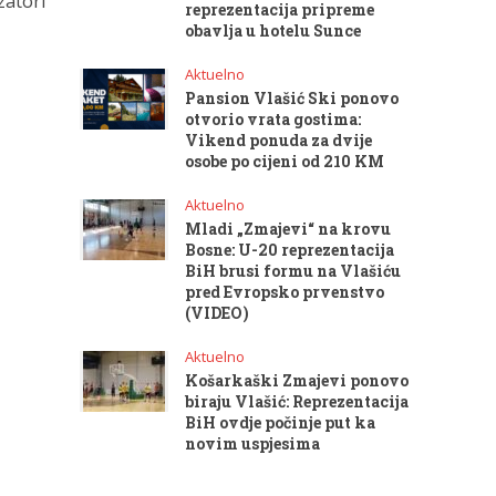
zatori
reprezentacija pripreme
obavlja u hotelu Sunce
Aktuelno
Pansion Vlašić Ski ponovo
otvorio vrata gostima:
Vikend ponuda za dvije
osobe po cijeni od 210 KM
Aktuelno
Mladi „Zmajevi“ na krovu
Bosne: U-20 reprezentacija
BiH brusi formu na Vlašiću
pred Evropsko prvenstvo
(VIDEO)
Aktuelno
Košarkaški Zmajevi ponovo
biraju Vlašić: Reprezentacija
BiH ovdje počinje put ka
novim uspjesima