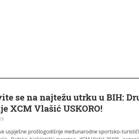
vite se na najtežu utrku u BIH: D
nje XCM Vlašić USKORO!
19
e uspješne prošlogodišnje međunarodne sportsko-turistič