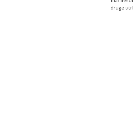
manifestac
druge utrk