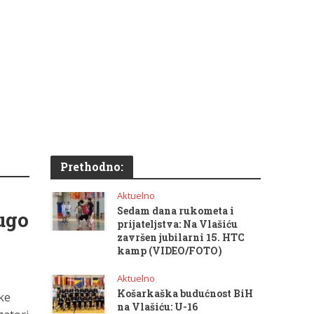
Prethodno:
Aktuelno
Sedam dana rukometa i
rugo
prijateljstva: Na Vlašiću
završen jubilarni 15. HTC
kamp (VIDEO/FOTO)
Aktuelno
Košarkaška budućnost BiH
ke
na Vlašiću: U-16