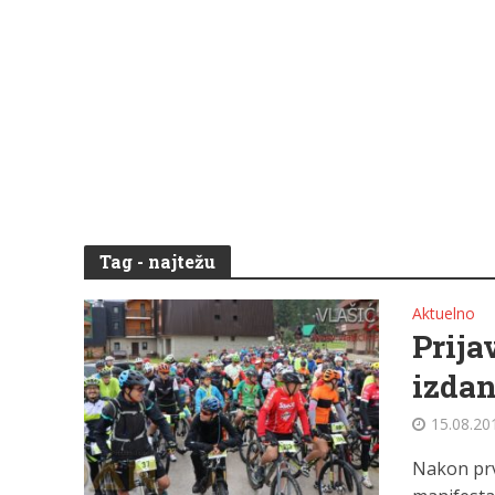
Tag - najtežu
Aktuelno
Prija
izda
15.08.20
Nakon prv