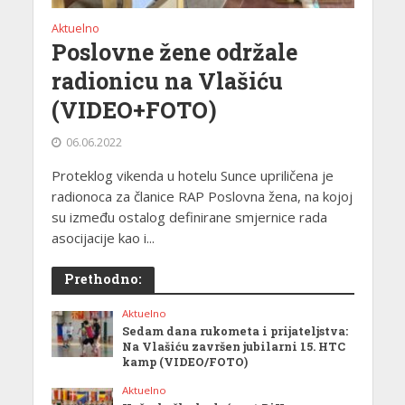
Aktuelno
Poslovne žene održale
radionicu na Vlašiću
(VIDEO+FOTO)
06.06.2022
Proteklog vikenda u hotelu Sunce upriličena je
radionoca za članice RAP Poslovna žena, na kojoj
su između ostalog definirane smjernice rada
asocijacije kao i...
Prethodno:
Aktuelno
Sedam dana rukometa i prijateljstva:
Na Vlašiću završen jubilarni 15. HTC
kamp (VIDEO/FOTO)
Aktuelno