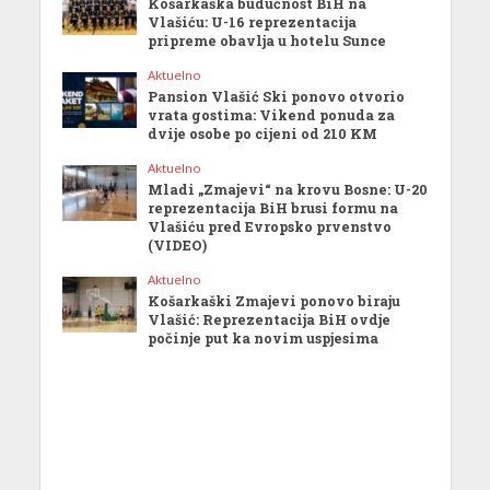
Košarkaška budućnost BiH na
Vlašiću: U-16 reprezentacija
pripreme obavlja u hotelu Sunce
Aktuelno
Pansion Vlašić Ski ponovo otvorio
vrata gostima: Vikend ponuda za
dvije osobe po cijeni od 210 KM
Aktuelno
Mladi „Zmajevi“ na krovu Bosne: U-20
reprezentacija BiH brusi formu na
Vlašiću pred Evropsko prvenstvo
(VIDEO)
Aktuelno
Košarkaški Zmajevi ponovo biraju
Vlašić: Reprezentacija BiH ovdje
počinje put ka novim uspjesima