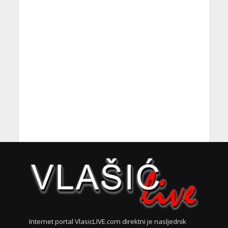
Internet portal VlasicLIVE.com direktni je nasljednik