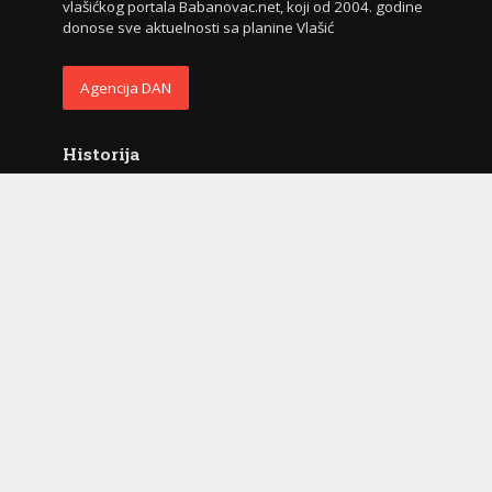
vlašićkog portala Babanovac.net, koji od 2004. godine
donose sve aktuelnosti sa planine Vlašić
Agencija DAN
Historija
2009. godina