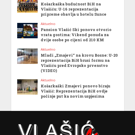
Košarkaška budućnost BiH na
Vlašiću: U-16 reprezentacija
pripreme obavlja u hotelu Sunce
Aktuelno
Pansion Vlašić Ski ponovo otvorio
vrata gostima: Vikend ponuda za
dvije osobe po cijeni od 210 KM
Aktuelno
Mladi „Zmajevi“ na krovu Bosne: U-20
reprezentacija BiH brusi formu na
Vlašiću pred Evropsko prvenstvo
(VIDEO)
Aktuelno
Košarkaški Zmajevi ponovo biraju
Vlašić: Reprezentacija BiH ovdje
počinje put ka novim uspjesima