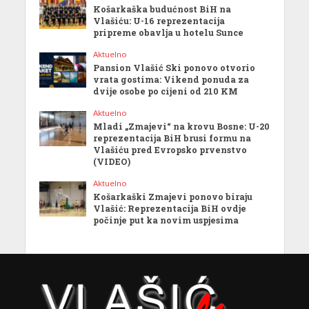
Košarkaška budućnost BiH na
Vlašiću: U-16 reprezentacija
pripreme obavlja u hotelu Sunce
Aktuelno
Pansion Vlašić Ski ponovo otvorio
vrata gostima: Vikend ponuda za
dvije osobe po cijeni od 210 KM
Aktuelno
Mladi „Zmajevi“ na krovu Bosne: U-20
reprezentacija BiH brusi formu na
Vlašiću pred Evropsko prvenstvo
(VIDEO)
Aktuelno
Košarkaški Zmajevi ponovo biraju
Vlašić: Reprezentacija BiH ovdje
počinje put ka novim uspjesima