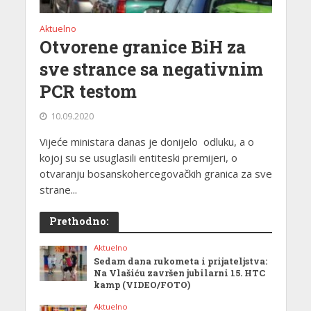
Aktuelno
Otvorene granice BiH za
sve strance sa negativnim
PCR testom
10.09.2020
Vijeće ministara danas je donijelo odluku, a o
kojoj su se usuglasili entiteski premijeri, o
otvaranju bosanskohercegovačkih granica za sve
strane...
Prethodno:
Aktuelno
Sedam dana rukometa i prijateljstva:
Na Vlašiću završen jubilarni 15. HTC
kamp (VIDEO/FOTO)
Aktuelno