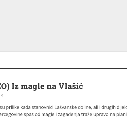
O) Iz magle na Vlašić
19
su prilike kada stanovnici Lašvanske doline, ali i drugih dijel
ercegovine spas od magle i zagađenja traže upravo na plani