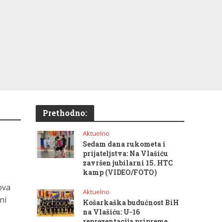
Prethodno:
Aktuelno
Sedam dana rukometa i
prijateljstva: Na Vlašiću
završen jubilarni 15. HTC
kamp (VIDEO/FOTO)
ova
Aktuelno
ni
Košarkaška budućnost BiH
na Vlašiću: U-16
reprezentacija pripreme