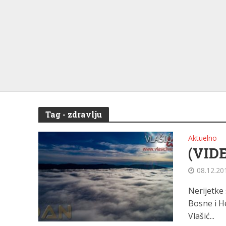
Tag - zdravlju
Aktuelno
(VIDE
08.12.20
Nerijetke 
Bosne i H
Vlašić...