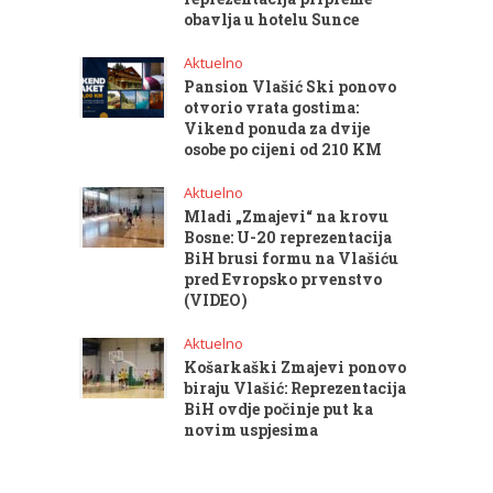
obavlja u hotelu Sunce
Aktuelno
Pansion Vlašić Ski ponovo
otvorio vrata gostima:
Vikend ponuda za dvije
osobe po cijeni od 210 KM
Aktuelno
Mladi „Zmajevi“ na krovu
Bosne: U-20 reprezentacija
BiH brusi formu na Vlašiću
pred Evropsko prvenstvo
(VIDEO)
Aktuelno
Košarkaški Zmajevi ponovo
biraju Vlašić: Reprezentacija
BiH ovdje počinje put ka
novim uspjesima