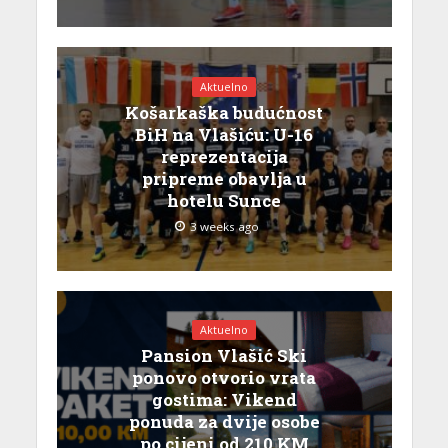
Aktuelno
Košarkaška budućnost
BiH na Vlašiću: U-16
reprezentacija
pripreme obavlja u
hotelu Sunce
3 weeks ago
Aktuelno
Pansion Vlašić Ski
ponovo otvorio vrata
gostima: Vikend
ponuda za dvije osobe
po cijeni od 210 KM