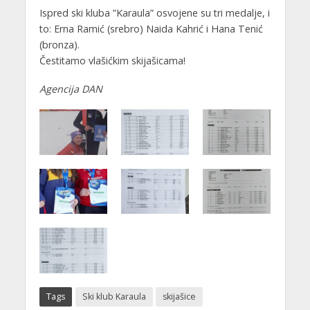
Ispred ski kluba ”Karaula” osvojene su tri medalje, i
to: Erna Ramić (srebro) Naida Kahrić i Hana Tenić
(bronza).
Čestitamo vlašićkim skijašicama!
Agencija DAN
Tags
Ski klub Karaula
skijašice