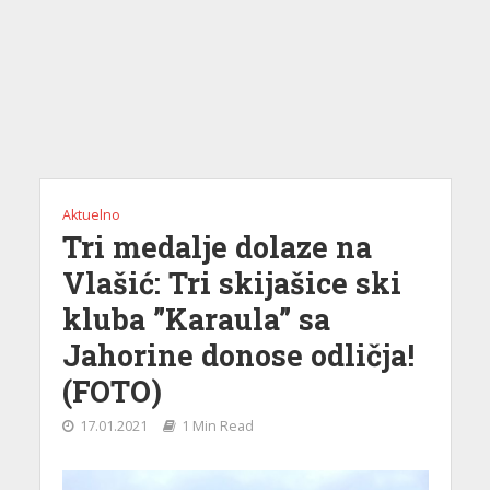
Aktuelno
Tri medalje dolaze na
Vlašić: Tri skijašice ski
kluba ”Karaula” sa
Jahorine donose odličja!
(FOTO)
17.01.2021
1 Min Read