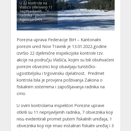
U 22 kontrole na
Vlašiću otkriveno 11
neprijavljenih
radnika - photo:
Agencija DAN
Porezna uprava Federacije BiH – Kantonalni
porezni ured Novi Travnik je 13.01.2022.godine
izvršio 22 djelimične inspekcijske kontrole tzv.
akcije na području Vlašića, kojim su bili obuhvaćeni
porezni obveznici koji obavljaju turističko-
ugostiteljsku i trgovinsku djelatnost. Predmet
kontrola bila je provjera poštivanja Zakona o
fiskalnim sistemima i zapošljavanja radnika na
crno.
U ovim kontrolama inspektori Porezne uprave
otkrili su 11 neprijavljenih radnika, 7 obveznika koji
nisu evidentirali promet putem fiskalnih uređaja, 1
obveznika koji nije imao instaliran fiskalni uređaj i 3