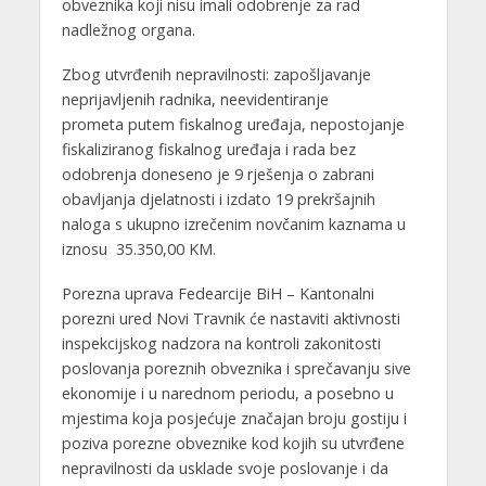
obveznika koji nisu imali odobrenje za rad
nadležnog organa.
Zbog utvrđenih nepravilnosti: zapošljavanje
neprijavljenih radnika, neevidentiranje
prometa putem fiskalnog uređaja, nepostojanje
fiskaliziranog fiskalnog uređaja i rada bez
odobrenja doneseno je 9 rješenja o zabrani
obavljanja djelatnosti i izdato 19 prekršajnih
naloga s ukupno izrečenim novčanim kaznama u
iznosu 35.350,00 KM.
Porezna uprava Fedearcije BiH – Kantonalni
porezni ured Novi Travnik će nastaviti aktivnosti
inspekcijskog nadzora na kontroli zakonitosti
poslovanja poreznih obveznika i sprečavanju sive
ekonomije i u narednom periodu, a posebno u
mjestima koja posjećuje značajan broju gostiju i
poziva porezne obveznike kod kojih su utvrđene
nepravilnosti da usklade svoje poslovanje i da