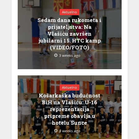
Aktuelno
Sedam dana rukometa i
prijateljstva: Na
Vlašiću završen
jubilarni 15. HTC kamp
(VIDEO/FOTO)
3 weeks ago
Aktuelno
Košarkaška budućnost
BiH na Vlašiću: U-16
reprezentacija
pripreme obavlja u
hotelu Sunce
3 weeks ago