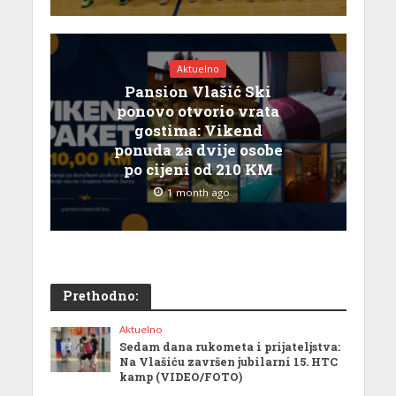
Aktuelno
Pansion Vlašić Ski
ponovo otvorio vrata
gostima: Vikend
ponuda za dvije osobe
po cijeni od 210 KM
1 month ago
Prethodno:
Aktuelno
Sedam dana rukometa i prijateljstva:
Na Vlašiću završen jubilarni 15. HTC
kamp (VIDEO/FOTO)