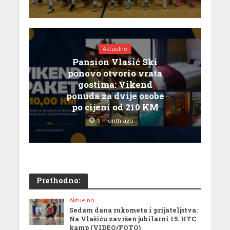
Aktuelno
Pansion Vlašić Ski
ponovo otvorio vrata
gostima: Vikend
ponuda za dvije osobe
po cijeni od 210 KM
1 month ago
Prethodno:
Aktuelno
Sedam dana rukometa i prijateljstva:
Na Vlašiću završen jubilarni 15. HTC
kamp (VIDEO/FOTO)