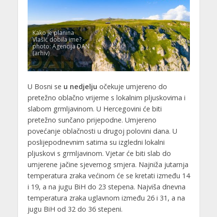
Kako je planina
Vlašić dobila ime? -
photo: Agencija DAN
(arhiv)
U Bosni se
u nedjelju
očekuje umjereno do
pretežno oblačno vrijeme s lokalnim pljuskovima i
slabom grmljavinom. U Hercegovini će biti
pretežno sunčano prijepodne. Umjereno
povećanje oblačnosti u drugoj polovini dana. U
poslijepodnevnim satima su izgledni lokalni
pljuskovi s grmljavinom. Vjetar će biti slab do
umjerene jačine sjevernog smjera. Najniža jutarnja
temperatura zraka većinom će se kretati između 14
i 19, a na jugu BiH do 23 stepena. Najviša dnevna
temperatura zraka uglavnom između 26 i 31, a na
jugu BiH od 32 do 36 stepeni.