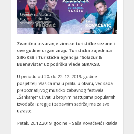
U petak na Vlašiću
otvorenje zimske
sezone i Šankanje
Zvanično otvaranje zimske turističke sezone i
ove godine organiziraju Turistička zajednica
SBK/KSB i Turistička agencija “Solazur &
Buenavista“ uz podršku Vlade SBK/KSB.
U periodu od 20. do 22. 12. 2019. godine
posjetitelji Vlašića imaju priliku u okviru, već sada
prepoznatljivog muzičko-zabavnog festivala
„Šankanje“ uživati u brojnim nastupima popularnih
izvođača iz regije i zabavnim sadržajima za sve
uzraste.
Petak, 20.12.2019. godine – Saša Kovačević i Rialda