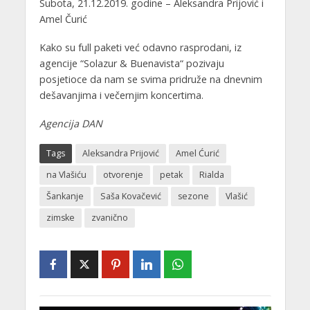
Subota, 21.12.2019. godine – Aleksandra Prijović i
Amel Čurić
Kako su full paketi već odavno rasprodani, iz
agencije “Solazur & Buenavista“ pozivaju
posjetioce da nam se svima pridruže na dnevnim
dešavanjima i večernjim koncertima.
Agencija DAN
Tags
Aleksandra Prijović
Amel Ćurić
na Vlašiću
otvorenje
petak
Rialda
Šankanje
Saša Kovačević
sezone
Vlašić
zimske
zvanično