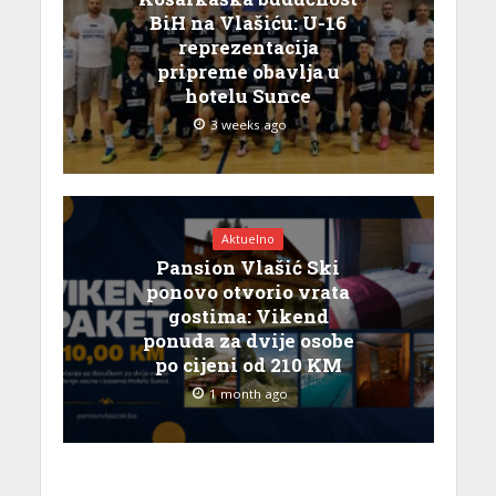
BiH na Vlašiću: U-16
reprezentacija
pripreme obavlja u
hotelu Sunce
3 weeks ago
Aktuelno
Pansion Vlašić Ski
ponovo otvorio vrata
gostima: Vikend
ponuda za dvije osobe
po cijeni od 210 KM
1 month ago