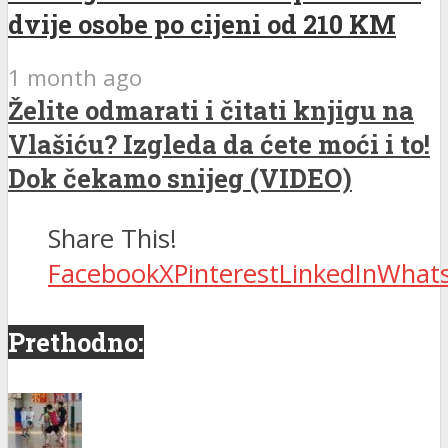
dvije osobe po cijeni od 210 KM
1 month ago
Želite odmarati i čitati knjigu na
Vlašiću? Izgleda da ćete moći i to!
Dok čekamo snijeg (VIDEO)
Share This!
Facebook
X
Pinterest
LinkedIn
What
Prethodno: