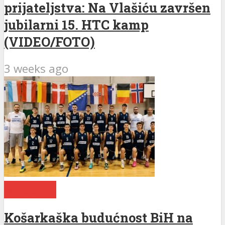
prijateljstva: Na Vlašiću završen
jubilarni 15. HTC kamp
(VIDEO/FOTO)
3 weeks ago
Aktuelno
Košarkaška budućnost BiH na