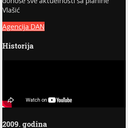
donose sve aktuelnosti sa planine
Vlašić
Agencija DAN
Historija
2009. godina