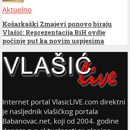
Aktuelno
Košarkaški Zmajevi ponovo biraju
Vlašić: Reprezentacija BiH ovdje
počinje put ka novim uspjesima
Internet portal VlasicLIVE.com direktni
je nasljednik vlašićkog portala
Babanovac.net, koji od 2004. godine