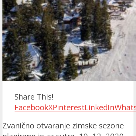
Share This!
Facebook
X
Pinterest
LinkedIn
What
Zvanično otvaranje zimske sezone