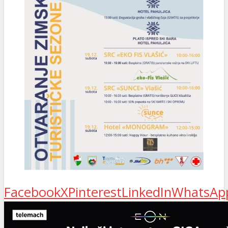
Facebook
X
Pinterest
LinkedIn
WhatsAp