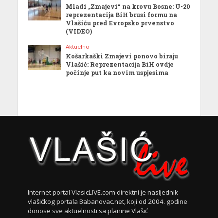
Mladi „Zmajevi“ na krovu Bosne: U-20
reprezentacija BiH brusi formu na
Vlašiću pred Evropsko prvenstvo
(VIDEO)
Aktuelno
Košarkaški Zmajevi ponovo biraju
Vlašić: Reprezentacija BiH ovdje
počinje put ka novim uspjesima
Internet portal VlasicLIVE.com direktni je nasljednik
vlašićkog portala Babanovac.net, koji od 2004. godine
donose sve aktuelnosti sa planine Vlašić