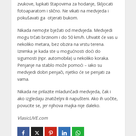
zvukove, lupkati štapovima za hodanje, škljocati
fotoaparatom i slično. Ne vikati na medvjeda i
pokušavati ga otjerati bukom.
Nikada nemojte bježati od medvjeda. Medvjedi
mogu trčati brzinom i do 50 km/h. Uhvatit će vas u
nekoliko metara, bez obzira na vrstu terena.
Iznimka je kada ste u mogućnosti doći do
sigurnosti (npr. automobila) u nekoliko koraka.
Penjanje na stablo može pomoći – iako su
medvjedi dobri penjači, rijetko će se penjati za
vama.
Nikada ne prilazite mladunčadi medvjeda, čak i
ako izgledaju znatiželjni ili napušteni. Ako ih uočite,
povucite se, jer njihova majka nije daleko.
VlasicLIVE.com