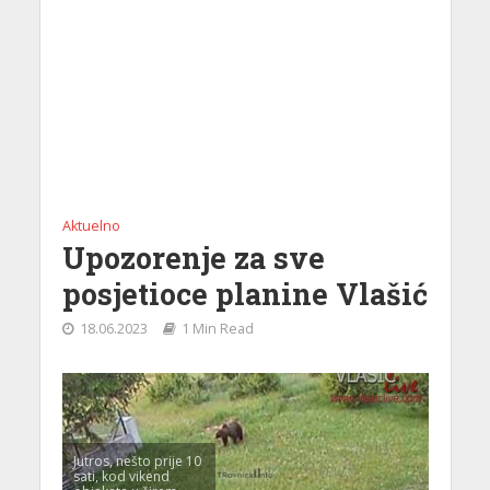
Aktuelno
Upozorenje za sve
posjetioce planine Vlašić
18.06.2023
1 Min Read
Jutros, nešto prije 10
sati, kod vikend