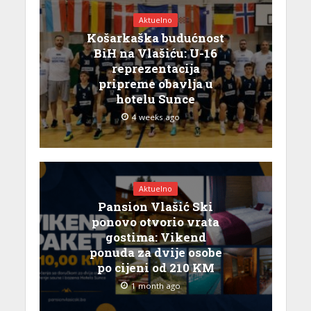
Aktuelno
Košarkaška budućnost
BiH na Vlašiću: U-16
reprezentacija
pripreme obavlja u
hotelu Sunce
4 weeks ago
Aktuelno
Pansion Vlašić Ski
ponovo otvorio vrata
gostima: Vikend
ponuda za dvije osobe
po cijeni od 210 KM
1 month ago