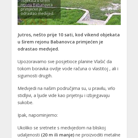
objekata u širem
rejonu Babanovca
primjećen je
odrastao medvjed.
Jutros, nešto prije 10 sati, kod vikend objekata
u širem rejonu Babanovca primjećen je
odrastao medvjed.
Upozoravamo sve posjetioce planine Vlašić da
tokom boravka ovdje vode računa o vlastitoj , ali i
sigurnosti drugih.
Medvjedi na našim područjima su, u pravilu, vrlo
stidljivi, a ljude vide kao prijetnju i izbjegavaju
sukobe.
Ipak, napominjemo:
Ukoliko se sretnete s medvjedom na bliskoj
udaljenosti
(20 m ili manje)
ne proizvoditi metalne