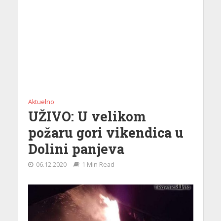
Aktuelno
UŽIVO: U velikom
požaru gori vikendica u
Dolini panjeva
06.12.2020
1 Min Read