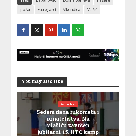
Tags
Babanovac
Dolina panjeva
naselje
požar
vatrogasci
Vikendica
Vlašić
You may also like
Aktuelno
Sedam dana rukometa i
prijateljstva: Na
Vlašiću završen
jubilarni 15. HTC kamp