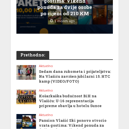
gostima: Vikend
ponuda za dvije osobe
po cijeni od 210 KM
1 month ago
Prethodno:
Aktuelno
Sedam dana rukometa i prijateljstva:
Na Vlašiću završen jubilarni 15. HTC
kamp (VIDEO/FOTO)
Aktuelno
Košarkaška budućnost BiH na
Vlašiću: U-16 reprezentacija
pripreme obavlja u hotelu Sunce
Aktuelno
Pansion Vlašić Ski ponovo otvorio
vrata gostima: Vikend ponuda za