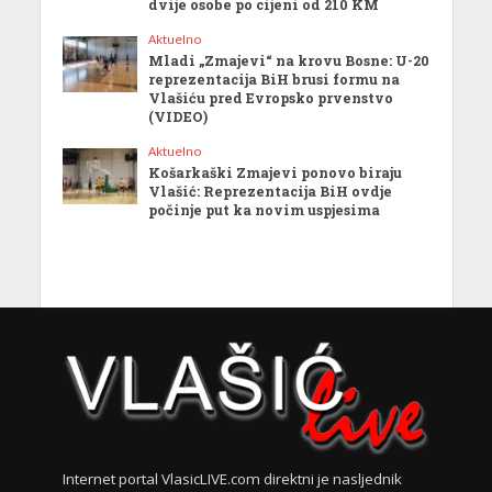
dvije osobe po cijeni od 210 KM
Aktuelno
Mladi „Zmajevi“ na krovu Bosne: U-20
reprezentacija BiH brusi formu na
Vlašiću pred Evropsko prvenstvo
(VIDEO)
Aktuelno
Košarkaški Zmajevi ponovo biraju
Vlašić: Reprezentacija BiH ovdje
počinje put ka novim uspjesima
Internet portal VlasicLIVE.com direktni je nasljednik