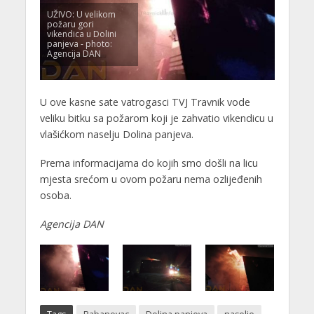
UŽIVO: U velikom
požaru gori
vikendica u Dolini
panjeva - photo:
Agencija DAN
U ove kasne sate vatrogasci TVJ Travnik vode
veliku bitku sa požarom koji je zahvatio vikendicu u
vlašićkom naselju Dolina panjeva.
Prema informacijama do kojih smo došli na licu
mjesta srećom u ovom požaru nema ozlijeđenih
osoba.
Agencija DAN