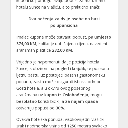
kuponi koji omogućavaju popust za aranžman u
hotelu Sunce na Vlašiću, a to praktično znači:
Dva noćenja za dvije osobe na bazi
polupansiona
Imalac kupona može ostvariti popust, pa
umjesto
374,00 KM
, koliko je uobičajena cijena, navedeni
aranžman platit će
232,00 KM
.
Vrijedno je napomenuti da je pozicija hotela
Sunce, s obzirom na pogled i krajolik, te posebnu
ljetnu baštu, uz postojeći bazen i gastonomsku
ponudu, zaista može osigurati istinski odmor.
Gosti hotela, a u okviru ovog posebnog
aranžmana
uz kupon iz Oslobođenja
, mogu
besplatno
koristi bicikl, a
za najam quada
ostvaruju popust od
30%
.
Ovakva hotelska ponuda, visokovrijedni vlašićki
zrak i nadmorska visina od 1250 metara svakako