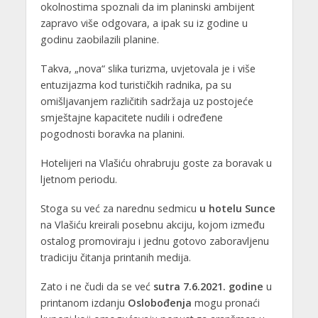
okolnostima spoznali da im planinski ambijent
zapravo više odgovara, a ipak su iz godine u
godinu zaobilazili planine.
Takva, „nova“ slika turizma, uvjetovala je i više
entuzijazma kod turističkih radnika, pa su
omišljavanjem različitih sadržaja uz postojeće
smještajne kapacitete nudili i određene
pogodnosti boravka na planini.
Hotelijeri na Vlašiću ohrabruju goste za boravak u
ljetnom periodu.
Stoga su već za narednu sedmicu
u hotelu Sunce
na Vlašiću kreirali posebnu akciju, kojom između
ostalog promoviraju i jednu gotovo zaboravljenu
tradiciju čitanja printanih medija.
Zato i ne čudi da se već
sutra 7.6.2021. godine
u
printanom izdanju
Oslobođenja
mogu pronaći