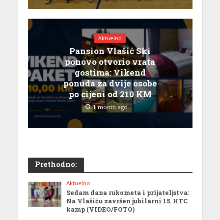
Aktuelno
Pansion Vlašić Ski
ponovo otvorio vrata
gostima: Vikend
ponuda za dvije osobe
po cijeni od 210 KM
1 month ago
Prethodno:
Aktuelno
Sedam dana rukometa i prijateljstva:
Na Vlašiću završen jubilarni 15. HTC
kamp (VIDEO/FOTO)