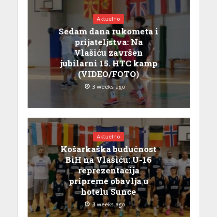
Aktuelno
Sedam dana rukometa i
prijateljstva: Na
Vlašiću završen
jubilarni 15. HTC kamp
(VIDEO/FOTO)
3 weeks ago
Aktuelno
Košarkaška budućnost
BiH na Vlašiću: U-16
reprezentacija
pripreme obavlja u
hotelu Sunce
3 weeks ago