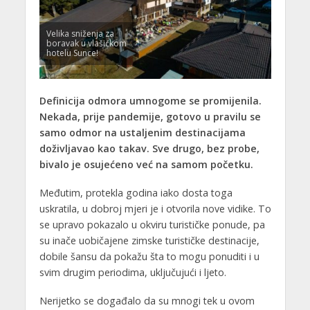
Velika sniženja za
boravak u vlašićkom
hotelu Sunce!
Definicija odmora umnogome se promijenila.
Nekada, prije pandemije, gotovo u pravilu se
samo odmor na ustaljenim destinacijama
doživljavao kao takav. Sve drugo, bez probe,
bivalo je osujećeno već na samom početku.
Međutim, protekla godina iako dosta toga
uskratila, u dobroj mjeri je i otvorila nove vidike. To
se upravo pokazalo u okviru turističke ponude, pa
su inače uobičajene zimske turističke destinacije,
dobile šansu da pokažu šta to mogu ponuditi i u
svim drugim periodima, uključujući i ljeto.
Nerijetko se događalo da su mnogi tek u ovom