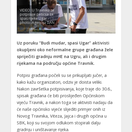
VIDEO: U Travniku se
potpisuje peticija za
spas rijeke Ugar -
photo: Agencija DAN
Uz poruku ”Budi mudar, spasi Ugar” aktivisti
okupljeni oko neformalne grupe građana žele
spriječiti gradnju mHE na Ugru, ali i drugim
rijekama na području općine Travnik.
Potpisi građana počeli su se prikupljati jučer, a
kako kažu organizatori, odziv je doista veliki.
Nakon završetka potpisivanja, koje traje do 30.6.,
spisak građana će biti proslijeđen Općinskom
vijeću Travnik, a nakon toga se aktivisti nadaju da
će naše općinsko vijeće slijediti primjer onih iz
Novog Travnika, Viteza, Jajca i drugih općina u
SBK, koji su svojom odlukom stopirali dalju
gradnju i uništavanje rijeka.