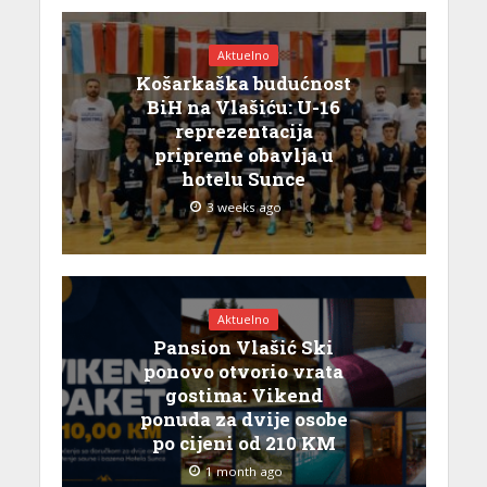
Aktuelno
Košarkaška budućnost
BiH na Vlašiću: U-16
reprezentacija
pripreme obavlja u
hotelu Sunce
3 weeks ago
Aktuelno
Pansion Vlašić Ski
ponovo otvorio vrata
gostima: Vikend
ponuda za dvije osobe
po cijeni od 210 KM
1 month ago