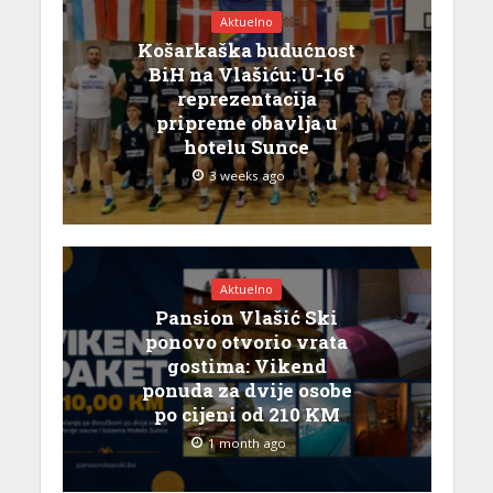
Aktuelno
Košarkaška budućnost
BiH na Vlašiću: U-16
reprezentacija
pripreme obavlja u
hotelu Sunce
3 weeks ago
Aktuelno
Pansion Vlašić Ski
ponovo otvorio vrata
gostima: Vikend
ponuda za dvije osobe
po cijeni od 210 KM
1 month ago