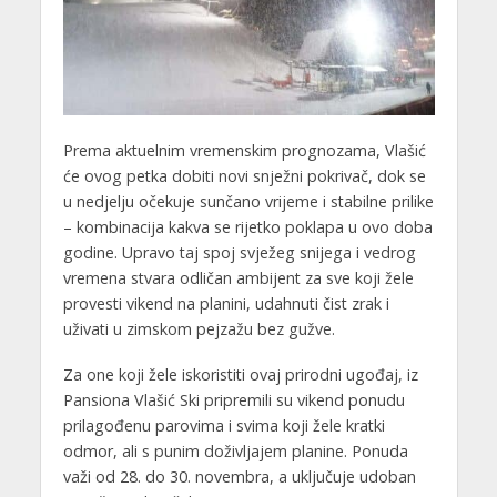
Prema aktuelnim vremenskim prognozama, Vlašić
će ovog petka dobiti novi snježni pokrivač, dok se
u nedjelju očekuje sunčano vrijeme i stabilne prilike
– kombinacija kakva se rijetko poklapa u ovo doba
godine. Upravo taj spoj svježeg snijega i vedrog
vremena stvara odličan ambijent za sve koji žele
provesti vikend na planini, udahnuti čist zrak i
uživati u zimskom pejzažu bez gužve.
Za one koji žele iskoristiti ovaj prirodni ugođaj, iz
Pansiona Vlašić Ski pripremili su vikend ponudu
prilagođenu parovima i svima koji žele kratki
odmor, ali s punim doživljajem planine. Ponuda
važi od 28. do 30. novembra, a uključuje udoban