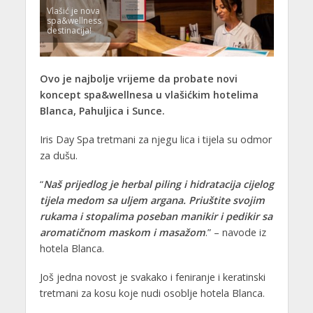
Vlašić je nova
spa&wellness
destinacija!
Ovo je najbolje vrijeme da probate novi
koncept spa&wellnesa u vlašićkim hotelima
Blanca, Pahuljica i Sunce.
Iris Day Spa tretmani za njegu lica i tijela su odmor
za dušu.
“
Naš prijedlog je herbal piling i hidratacija cijelog
tijela medom sa uljem argana. Priuštite svojim
rukama i stopalima poseban manikir i pedikir sa
aromatičnom maskom i masažom
.” – navode iz
hotela Blanca.
Još jedna novost je svakako i feniranje i keratinski
tretmani za kosu
koje nudi osoblje hotela Blanca.