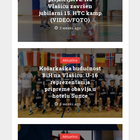
Vlašiću završen
jubilarni 15. HTC kamp
(VIDEO/FOTO)
3 weeks ago
Aktuelno
Košarkaška budućnost
BiH na Vlašiću: U-16
reprezentacija
pripreme obavlja u
hotelu Sunce
3 weeks ago
Aktuelno