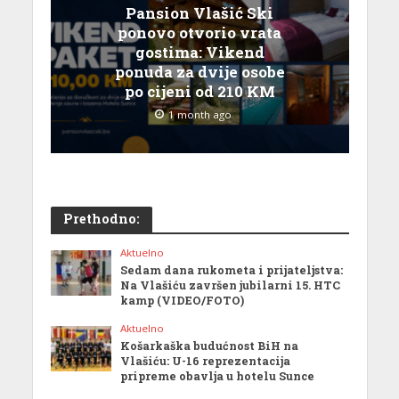
Pansion Vlašić Ski
ponovo otvorio vrata
gostima: Vikend
ponuda za dvije osobe
po cijeni od 210 KM
1 month ago
Prethodno:
Aktuelno
Sedam dana rukometa i prijateljstva:
Na Vlašiću završen jubilarni 15. HTC
kamp (VIDEO/FOTO)
Aktuelno
Košarkaška budućnost BiH na
Vlašiću: U-16 reprezentacija
pripreme obavlja u hotelu Sunce