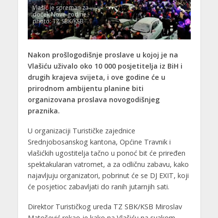
Vlašić je spreman za
doček Nove godine -
photo: TZ SBK/KSB
Nakon prošlogodišnje proslave u kojoj je na
Vlašiću uživalo oko 10 000 posjetitelja iz BiH i
drugih krajeva svijeta, i ove godine će u
prirodnom ambijentu planine biti
organizovana proslava novogodišnjeg
praznika.
U organizaciji Turističke zajednice
Srednjobosanskog kantona, Općine Travnik i
vlašićkih ugostitelja tačno u ponoć bit će priređen
spektakularan vatromet, a za odličnu zabavu, kako
najavljuju organizatori, pobrinut će se DJ EXIT, koji
će posjetioc zabavljati do ranih jutarnjih sati.
Direktor Turističkog ureda TZ SBK/KSB Miroslav
Matošević rekao je kako na Vlašiću na svakom