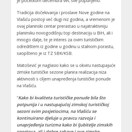
je početkom decembra već sve popunjeno.
Tradicija dočekivanja i proslave Nove godine na
Vlašiću postoji već dugi niz godina, a vremenom je
ovaj planinski centar prerastao u najatraktivniju
planinsku novogodišnju top destinaciju u BiH, ali i
mnogo dalje, te je interes za ovim turističkim
odredištem iz godine u godinu u stalnom porastu,
saopšteno je iz TZ SBK/KSB.
Matošević je naglasio kako se u okviru nastupajuće
zimske turističke sezone planira realizacija niza
aktivnosti s ciljem unapređenja turističke ponude
na Vlašiću.
“
Kako bi kvaliteta turističke ponude bila što
potpunija i u nastupajućoj zimskoj turističkoj
sezoni svim posjetiocima, na Vlašiću se
kontinuirano djeluje u pravcu razvoja i
unaprjeđenja turizma kako bi ljubitelje zimskih
sportova, ali i dobre zabave i ove zimske