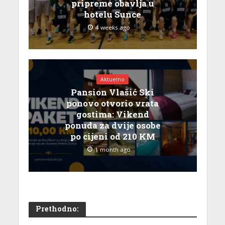
pripreme obavlja u
hotelu Sunce
4 weeks ago
Aktuelno
Pansion Vlašić Ski
ponovo otvorio vrata
gostima: Vikend
ponuda za dvije osobe
po cijeni od 210 KM
1 month ago
Prethodno: