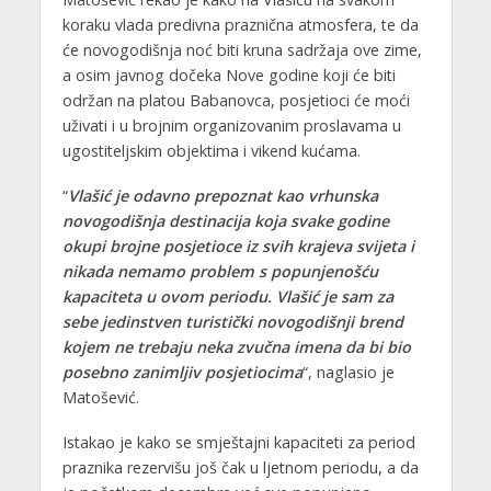
koraku vlada predivna praznična atmosfera, te da
će novogodišnja noć biti kruna sadržaja ove zime,
a osim javnog dočeka Nove godine koji će biti
održan na platou Babanovca, posjetioci će moći
uživati i u brojnim organizovanim proslavama u
ugostiteljskim objektima i vikend kućama.
“
Vlašić je odavno prepoznat kao vrhunska
novogodišnja destinacija koja svake godine
okupi brojne posjetioce iz svih krajeva svijeta i
nikada nemamo problem s popunjenošću
kapaciteta u ovom periodu. Vlašić je sam za
sebe jedinstven turistički novogodišnji brend
kojem ne trebaju neka zvučna imena da bi bio
posebno zanimljiv posjetiocima
“, naglasio je
Matošević.
Istakao je kako se smještajni kapaciteti za period
praznika rezervišu još čak u ljetnom periodu, a da