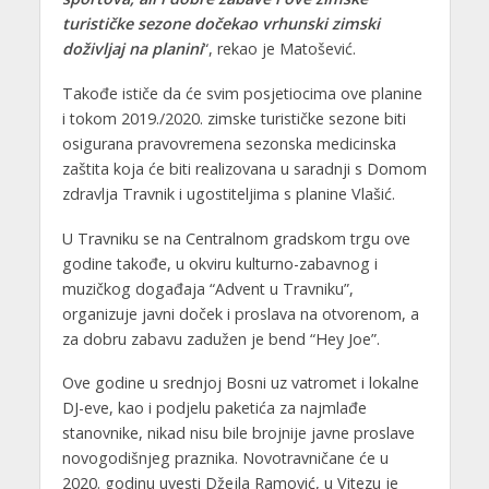
turističke sezone dočekao vrhunski zimski
doživljaj na planini
“, rekao je Matošević.
Takođe ističe da će svim posjetiocima ove planine
i tokom 2019./2020. zimske turističke sezone biti
osigurana pravovremena sezonska medicinska
zaštita koja će biti realizovana u saradnji s Domom
zdravlja Travnik i ugostiteljima s planine Vlašić.
U Travniku se na Centralnom gradskom trgu ove
godine takođe, u okviru kulturno-zabavnog i
muzičkog događaja “Advent u Travniku”,
organizuje javni doček i proslava na otvorenom, a
za dobru zabavu zadužen je bend “Hey Joe”.
Ove godine u srednjoj Bosni uz vatromet i lokalne
DJ-eve, kao i podjelu paketića za najmlađe
stanovnike, nikad nisu bile brojnije javne proslave
novogodišnjeg praznika. Novotravničane će u
2020. godinu uvesti Džejla Ramović, u Vitezu je