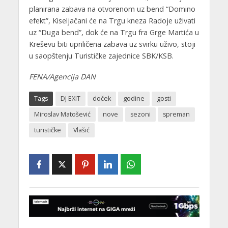
planirana zabava na otvorenom uz bend “Domino
efekt”, Kiseljačani će na Trgu kneza Radoje uživati
uz “Duga bend”, dok će na Trgu fra Grge Martića u
Kreševu biti upriličena zabava uz svirku uživo, stoji
u saopštenju Turističke zajednice SBK/KSB.
FENA/Agencija DAN
Tags
DJ EXIT
doček
godine
gosti
Miroslav Matošević
nove
sezoni
spreman
turističke
Vlašić