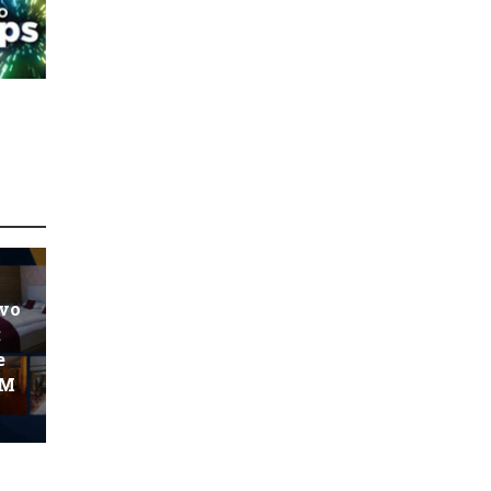
ovo
:
e
KM