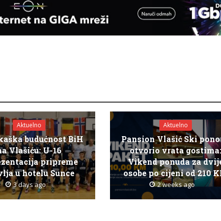
Aktuelno
Aktuelno
kaška budućnost BiH
Pansion Vlašić Ski pon
na Vlašiću: U-16
otvorio vrata gostima
ezentacija pripreme
Vikend ponuda za dvij
lja u hotelu Sunce
osobe po cijeni od 210 
3 days ago
2 weeks ago