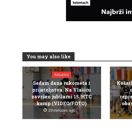
You may also like
Aktuelno
Sedam dana rukometa i
Košar
prijateljstva: Na Vlašiću
završen jubilarni 15. HTC
repr
kamp (VIDEO/FOTO)
obav
29 minutes ago