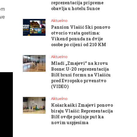
reprezentacija pripreme
vom
obavlja u hotelu Sunce
kve
Aktuelno
Pansion Vlašić Ski ponovo
otvorio vrata gostima:
Vikend ponuda za dvije
osobe po cijeni od 210 KM
Aktuelno
Mladi „Zmajevi“ na krovu
Bosne: U-20 reprezentacija
BiH brusi formu na Vlašiću
pred Evropsko prvenstvo
(VIDEO)
Aktuelno
Košarkaški Zmajevi ponovo
biraju Vlašić: Reprezentacija
BiH ovdje počinje put ka
novim uspjesima