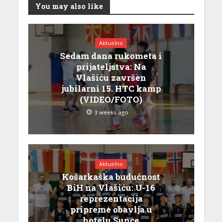
You may also like
Aktuelno
Sedam dana rukometa i
prijateljstva: Na
Vlašiću završen
jubilarni 15. HTC kamp
(VIDEO/FOTO)
3 weeks ago
Aktuelno
Košarkaška budućnost
BiH na Vlašiću: U-16
reprezentacija
pripreme obavlja u
hotelu Sunce