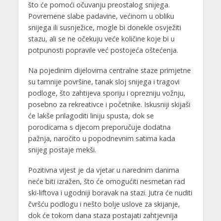
što će pomoći očuvanju preostalog snijega.
Povremene slabe padavine, većinom u obliku
snijega ili susnježice, mogle bi donekle osvježiti
stazu, ali se ne očekuju veće količine koje bi u
potpunosti popravile već postojeća oštećenja.
Na pojedinim dijelovima centralne staze primjetne
su tamnije površine, tanak sloj snijega i tragovi
podloge, što zahtijeva sporiju i oprezniju vožnju,
posebno za rekreativce i početnike. Iskusniji skijaši
će lakše prilagoditi liniju spusta, dok se
porodicama s djecom preporučuje dodatna
pažnja, naročito u popodnevnim satima kada
snijeg postaje mekši.
Pozitivna vijest je da vjetar u narednim danima
neće biti izražen, što će omogućiti nesmetan rad
ski-liftova i ugodniji boravak na stazi. Jutra će nuditi
čvršću podlogu i nešto bolje uslove za skijanje,
dok će tokom dana staza postajati zahtjevnija