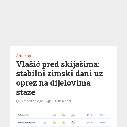
Aktuelno
Vlašić pred skijašima:
stabilni zimski dani uz
oprez na dijelovima
staze
6 months ago
2 Min Read