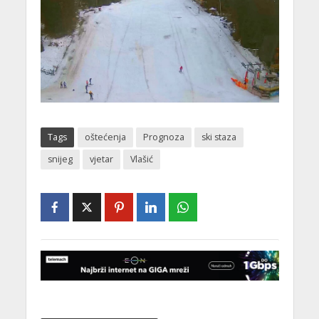
Tags
oštećenja
Prognoza
ski staza
snijeg
vjetar
Vlašić