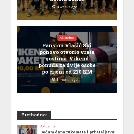
3 weeks ago
Aktuelno
Pansion Vlašić Ski
ponovo otvorio vrata
gostima: Vikend
ponuda za dvije osobe
po cijeni od 210 KM
1 month ago
Prethodno:
Aktuelno
Sedam dana rukometa i prijateljstva: