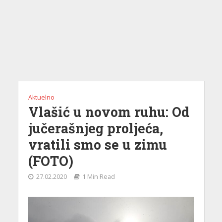
Aktuelno
Vlašić u novom ruhu: Od
jučerašnjeg proljeća,
vratili smo se u zimu
(FOTO)
27.02.2020
1 Min Read