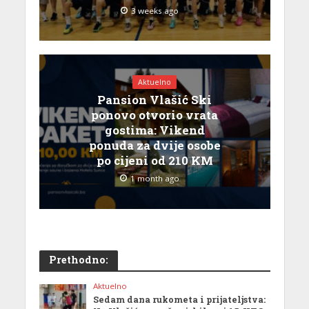
3 weeks ago
Aktuelno
Pansion Vlašić Ski
ponovo otvorio vrata
gostima: Vikend
ponuda za dvije osobe
po cijeni od 210 KM
1 month ago
Prethodno:
Aktuelno
Sedam dana rukometa i prijateljstva: