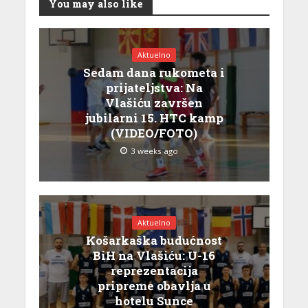
You may also like
Aktuelno
Sedam dana rukometa i
prijateljstva: Na
Vlašiću završen
jubilarni 15. HTC kamp
(VIDEO/FOTO)
3 weeks ago
Aktuelno
Košarkaška budućnost
BiH na Vlašiću: U-16
reprezentacija
pripreme obavlja u
hotelu Sunce