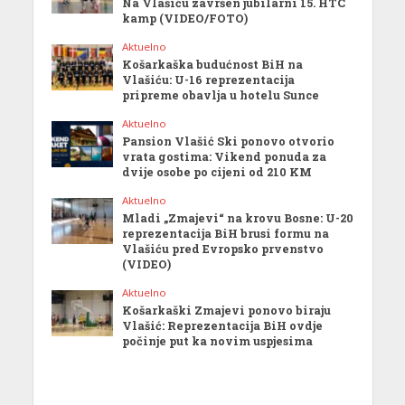
Na Vlašiću završen jubilarni 15. HTC
kamp (VIDEO/FOTO)
Aktuelno
Košarkaška budućnost BiH na
Vlašiću: U-16 reprezentacija
pripreme obavlja u hotelu Sunce
Aktuelno
Pansion Vlašić Ski ponovo otvorio
vrata gostima: Vikend ponuda za
dvije osobe po cijeni od 210 KM
Aktuelno
Mladi „Zmajevi“ na krovu Bosne: U-20
reprezentacija BiH brusi formu na
Vlašiću pred Evropsko prvenstvo
(VIDEO)
Aktuelno
Košarkaški Zmajevi ponovo biraju
Vlašić: Reprezentacija BiH ovdje
počinje put ka novim uspjesima